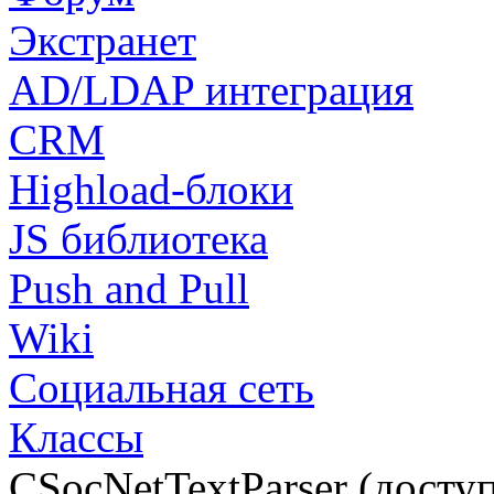
Экстранет
AD/LDAP интеграция
CRM
Highload-блоки
JS библиотека
Push and Pull
Wiki
Социальная сеть
Классы
CSocNetTextParser (доступ