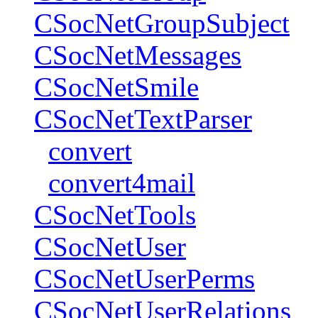
CSocNetGroupSubject
CSocNetMessages
CSocNetSmile
CSocNetTextParser
convert
convert4mail
CSocNetTools
CSocNetUser
CSocNetUserPerms
CSocNetUserRelations