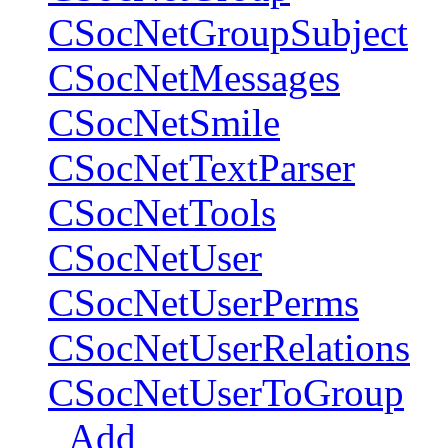
CSocNetGroupSubject
CSocNetMessages
CSocNetSmile
CSocNetTextParser
CSocNetTools
CSocNetUser
CSocNetUserPerms
CSocNetUserRelations
CSocNetUserToGroup
Add