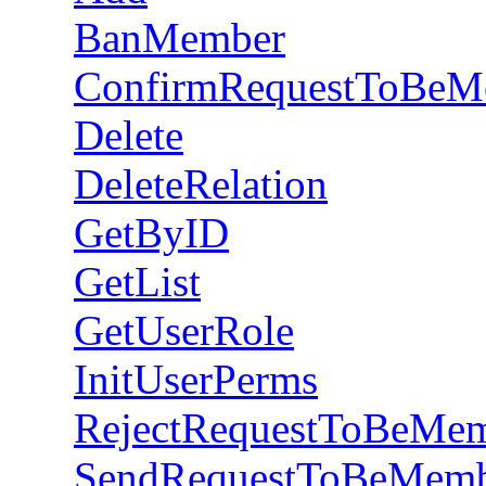
BanMember
ConfirmRequestToBeM
Delete
DeleteRelation
GetByID
GetList
GetUserRole
InitUserPerms
RejectRequestToBeMe
SendRequestToBeMem