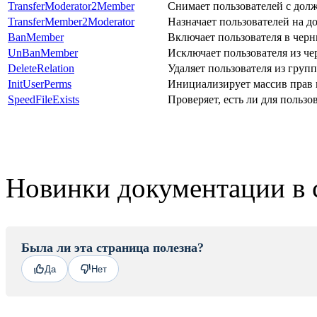
TransferModerator2Member
Снимает пользователей с дол
TransferMember2Moderator
Назначает пользователей на д
BanMember
Включает пользователя в чер
UnBanMember
Исключает пользователя из че
DeleteRelation
Удаляет пользователя из груп
InitUserPerms
Инициализирует массив прав п
SpeedFileExists
Проверяет, есть ли для польз
Новинки документации в 
Была ли эта страница полезна?
Да
Нет