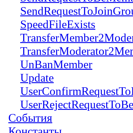
SendRequestToJoinGro
SpeedFileExists
TransferMember2Moder
TransferModerator2Me
UnBanMember
Update
UserConfirmRequestT
UserRejectRequestTo
События
Константы