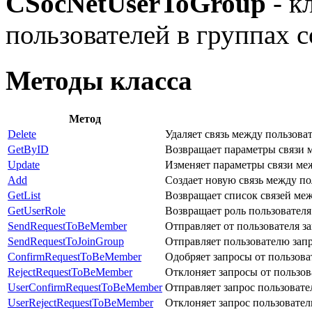
CSocNetUserToGroup
- к
пользователей в группах 
Методы класса
Метод
Delete
Удаляет связь между пользова
GetByID
Возвращает параметры связи 
Update
Изменяет параметры связи ме
Add
Создает новую связь между по
GetList
Возвращает список связей ме
GetUserRole
Возвращает роль пользователя
SendRequestToBeMember
Отправляет от пользователя за
SendRequestToJoinGroup
Отправляет пользователю запр
ConfirmRequestToBeMember
Одобряет запросы от пользова
RejectRequestToBeMember
Отклоняет запросы от пользов
UserConfirmRequestToBeMember
Отправляет запрос пользовате
UserRejectRequestToBeMember
Отклоняет запрос пользовател