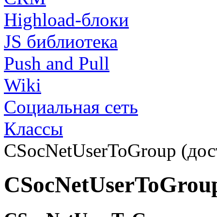
Highload-блоки
JS библиотека
Push and Pull
Wiki
Социальная сеть
Классы
CSocNetUserToGroup (дост
CSocNetUserToGrou