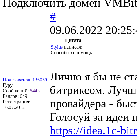
Подключить домен VMBitr
#
09.06.2022 20:25:
Цитата
Stylus
написал:
Спасибо за помощь.
Лично я бы не ст
Пользователь 136059
Гуру
битриксом. Лучше
Сообщений:
5443
Баллов:
649
провайдера - быс
Регистрация:
16.07.2012
Голосуй за идеи 
https://idea.1c-bit