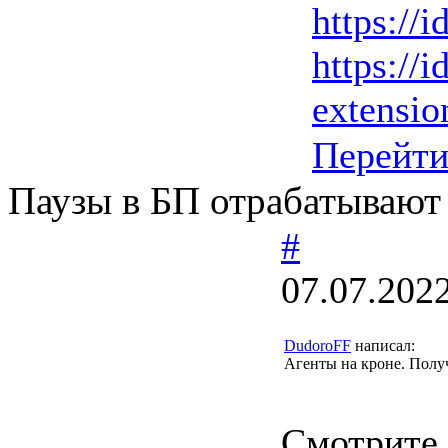
https://i
https://i
extension
Перейт
Паузы в БП отрабатывают
#
07.07.202
DudoroFF
написал:
Агенты на кроне. Получ
Смотрите 