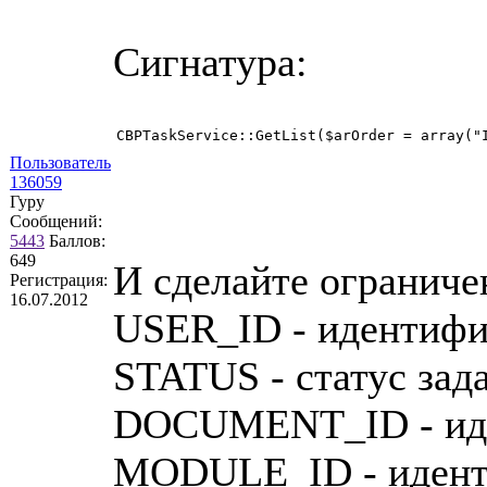
Сигнатура:
CBPTaskService::GetList($arOrder = array("
Пользователь
136059
Гуру
Сообщений:
5443
Баллов:
649
И сделайте ограниче
Регистрация:
16.07.2012
USER_ID - идентифик
STATUS - статус зад
DOCUMENT_ID - иден
MODULE_ID - иденти