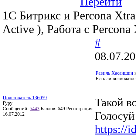
Перейти
1C Битрикс и Percona Xtra
Active ), Работа с Percona
#
08.07.20
Равиль Хасаншин
н
Есть ли возможнос
Пользователь 136059
Такой в
Гуру
Сообщений:
5443
Баллов:
649
Регистрация:
Голосуй 
16.07.2012
https://i