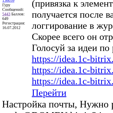
(привязка к элемен
136059
Гуру
Сообщений:
получается после в
5443
Баллов:
649
логгирование в жур
Регистрация:
16.07.2012
Скорее всего он от
Голосуй за идеи по 
https://idea.1c-bitri
https://idea.1c-bitri
https://idea.1c-bitrix
Перейти
Настройка почты, Нужно 