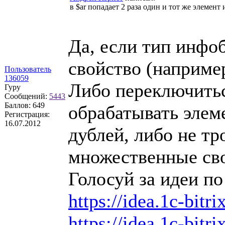
в $ar попадает 2 раза один и тот же элемен
Да, если тип инфо
свойство (наприм
Пользователь
136059
Либо переключитьс
Гуру
Сообщений:
5443
Баллов:
649
обрабатывать элем
Регистрация:
16.07.2012
дублей, либо не тр
множественные св
Голосуй за идеи по
https://idea.1c-bitri
https://idea.1c-bitri