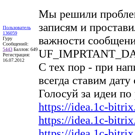
Мы решили проблем
записям и простави
Пользователь
136059
важности сообщения
Гуру
Сообщений:
5443
Баллов:
649
UF_IMPRTANT_DA
Регистрация:
16.07.2012
С тех пор - при на
всегда ставим дату
Голосуй за идеи по 
https://idea.1c-bitri
https://idea.1c-bitri
https://idea.1c-bitri