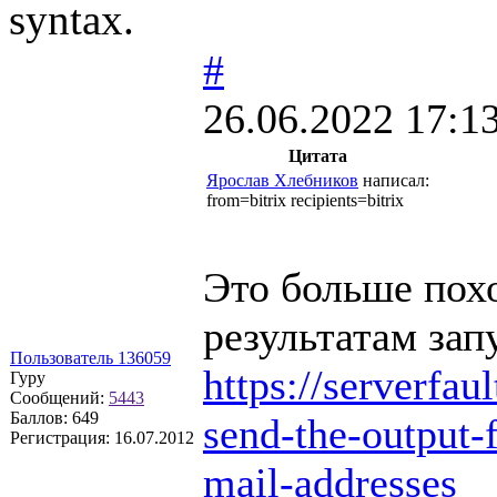
syntax.
#
26.06.2022 17:1
Цитата
Ярослав Хлебников
написал:
from=bitrix recipients=bitrix
Это больше пох
результатам зап
Пользователь 136059
https://serverfa
Гуру
Сообщений:
5443
Баллов:
649
send-the-output-
Регистрация:
16.07.2012
mail-addresses