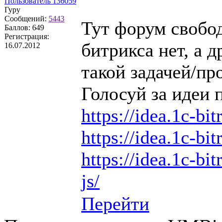
Пользователь 136059
Гуру
Сообщений:
5443
Тут форум свобод
Баллов:
649
Регистрация:
битрикса нет, а д
16.07.2012
такой задачей/пр
Голосуй за идеи 
https://idea.1c-bit
https://idea.1c-bit
https://idea.1c-bit
js/
Перейти