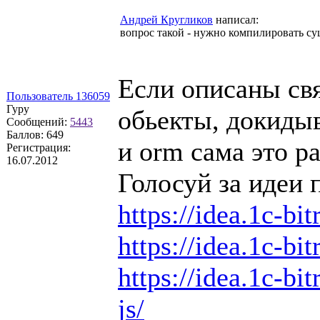
Андрей Кругликов
написал:
вопрос такой - нужно компилировать сущн
Если описаны свя
Пользователь 136059
Гуру
обьекты, докидыв
Сообщений:
5443
Баллов:
649
и orm сама это ра
Регистрация:
16.07.2012
Голосуй за идеи 
https://idea.1c-bit
https://idea.1c-bit
https://idea.1c-bit
js/