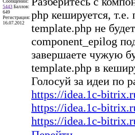
Разберитесь с компон
Сообщений:
5443
Баллов:
php кешируется, т.е.
649
Регистрация:
16.07.2012
template.php не буде
component_epilog по
завершаете чужую б
template.php в кешир
Голосуй за идеи по р
https://idea.1c-bitrix.
https://idea.1c-bitrix.
https://idea.1c-bitrix.
Перейти