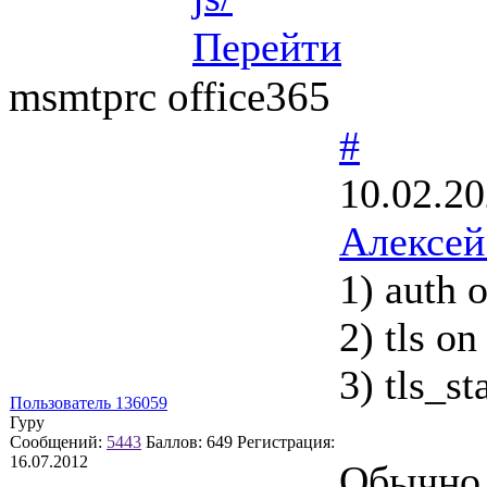
Перейти
msmtprc office365
#
10.02.20
Алексе
1) auth 
2) tls on
3) tls_st
Пользователь 136059
Гуру
Сообщений:
5443
Баллов:
649
Регистрация:
16.07.2012
Обычно 