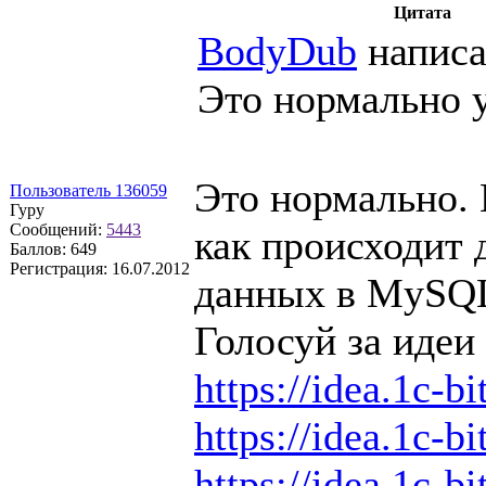
Цитата
BodyDub
написа
Это нормально у
Это нормально. 
Пользователь 136059
Гуру
Сообщений:
5443
как происходит 
Баллов:
649
Регистрация:
16.07.2012
данных в MySQ
Голосуй за идеи 
https://idea.1c-bi
https://idea.1c-bi
https://idea.1c-bi