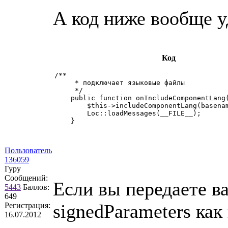
А код ниже вообще у
Код
/**

     * подключает языковые файлы

     */

    public function onIncludeComponentLang(
        $this->includeComponentLang(basenam
        Loc::loadMessages(__FILE__);

Пользователь
136059
Гуру
Сообщений:
Если вы передаете в
5443
Баллов:
649
signedParameters как
Регистрация:
16.07.2012