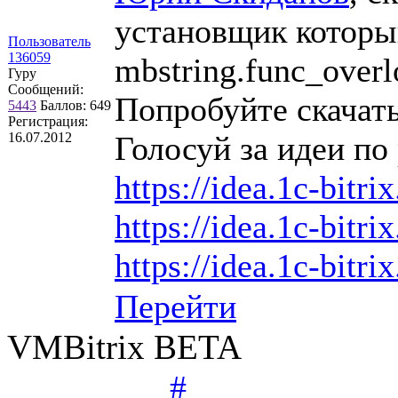
установщик которы
Пользователь
136059
mbstring.func_overlo
Гуру
Сообщений:
Попробуйте скачать
5443
Баллов:
649
Регистрация:
16.07.2012
Голосуй за идеи по 
https://idea.1c-bitri
https://idea.1c-bitri
https://idea.1c-bitri
Перейти
VMBitrix BETA
#