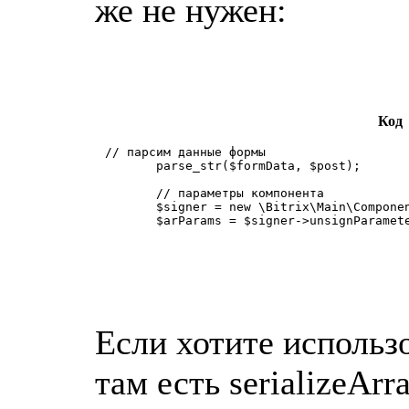
же не нужен:
Код
 // парсим данные формы

        parse_str($formData, $post);

        // параметры компонента

        $signer = new \Bitrix\Main\Componen
        $arParams = $signer->unsignParamet
Если хотите использов
там есть serializeAr