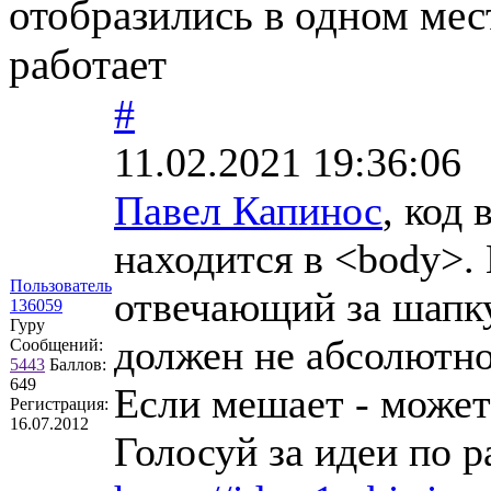
отобразились в одном мест
работает
#
11.02.2021 19:36:06
Павел Капинос
, код
находится в <body>. 
Пользователь
отвечающий за шапку
136059
Гуру
должен не абсолютно
Сообщений:
5443
Баллов:
649
Если мешает - может
Регистрация:
16.07.2012
Голосуй за идеи по р