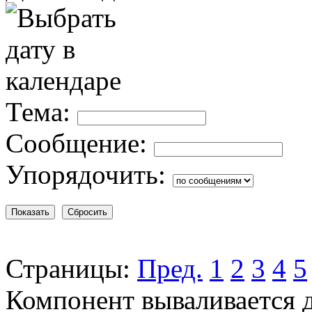
Тема:
Сообщение:
Упорядочить:
Страницы:
Пред.
1
2
3
4
5
Компонент вываливается д