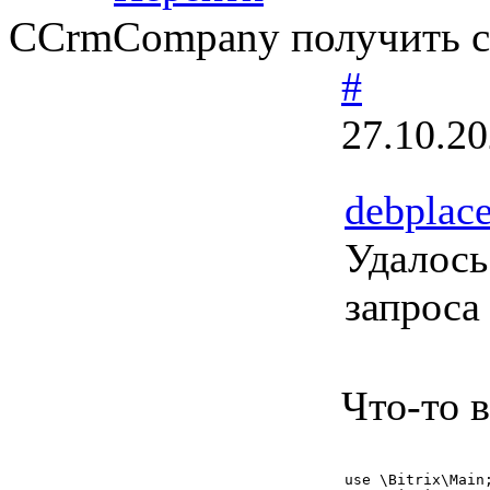
CCrmCompany получить сп
#
27.10.20
debplac
Удалось
запроса
Что-то 
use \Bitrix\Main;