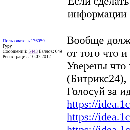
Если сделать
информации 
Вообще долже
Пользователь 136059
Гуру
от того что и
Сообщений:
5443
Баллов:
649
Регистрация:
16.07.2012
Уверены что 
(Битрикс24),
Голосуй за ид
https://idea.1
https://idea.1
https://idea.1