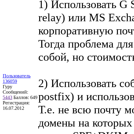
1) Использовать G 
relay) или MS Exc
корпоративную поч
Тогда проблема для
собой, но стоимост
Пользователь
2) Использовать с
136059
Гуру
Сообщений:
postfix) и использо
5443
Баллов:
649
Регистрация:
Т.е. не всю почту м
16.07.2012
домены на которых