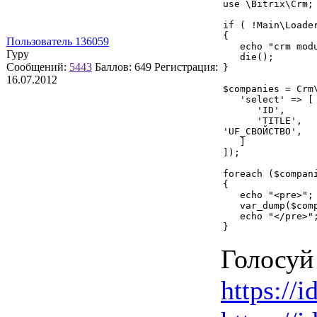
use \Bitrix\Crm;

if ( !Main\Loader
{

Пользователь 136059
   echo "crm modu
Гуру
   die();

Сообщений:
5443
Баллов:
649
Регистрация:
}

16.07.2012
$companies = Crm\
   'select' => [

      'ID',

      'TITLE',

'UF_СВОЙСТВО',

   ]

]);

foreach ($compani
{

   echo "<pre>";

   var_dump($comp
   echo "</pre>";
}
Голосуй 
https://i