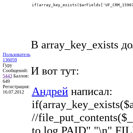
if(array_key_exists($arFields['UF_CRM_1590
В array_key_exists 
Пользователь
136059
Гуру
И вот тут:
Сообщений:
5443
Баллов:
649
Регистрация:
Андрей
написал:
16.07.2012
if(array_key_exists(
//file_put_content
to log PAID"."\n",FI