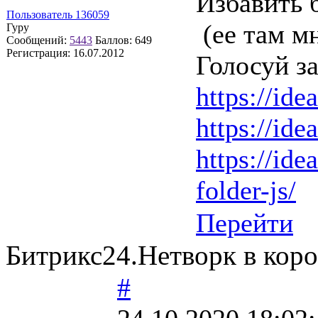
Избавить б
Пользователь 136059
(ее там м
Гуру
Сообщений:
5443
Баллов:
649
Регистрация:
16.07.2012
Голосуй за
https://ide
https://ide
https://ide
folder-js/
Перейти
Битрикс24.Нетворк в кор
#