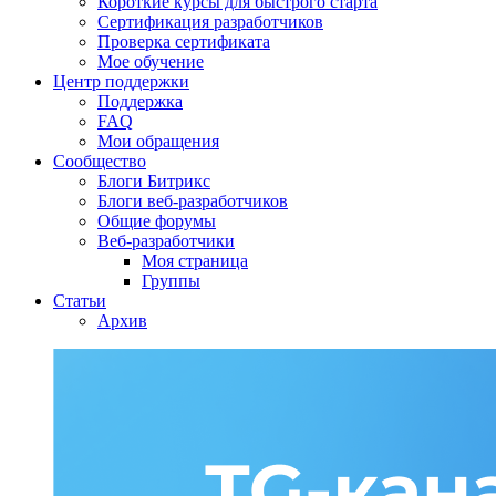
Короткие курсы для быстрого старта
Сертификация разработчиков
Проверка сертификата
Мое обучение
Центр поддержки
Поддержка
FAQ
Мои обращения
Сообщество
Блоги Битрикс
Блоги веб-разработчиков
Общие форумы
Веб-разработчики
Моя страница
Группы
Статьи
Архив