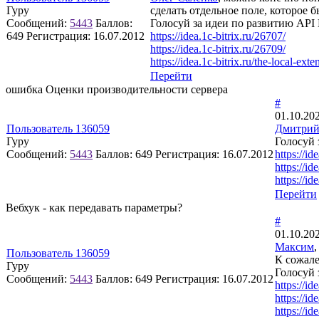
Гуру
сделать отдельное поле, которое 
Сообщений:
5443
Баллов:
Голосуй за идеи по развитию API B
649
Регистрация:
16.07.2012
https://idea.1c-bitrix.ru/26707/
https://idea.1c-bitrix.ru/26709/
https://idea.1c-bitrix.ru/the-local-exte
Перейти
ошибка Оценки производительности сервера
#
01.10.20
Пользователь 136059
Дмитрий
Гуру
Голосуй 
Сообщений:
5443
Баллов:
649
Регистрация:
16.07.2012
https://id
https://id
https://id
Перейти
Вебхук - как передавать параметры?
#
01.10.20
Максим
Пользователь 136059
К сожале
Гуру
Голосуй 
Сообщений:
5443
Баллов:
649
Регистрация:
16.07.2012
https://id
https://id
https://id