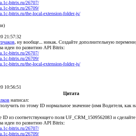
ea.1c-bitrix.ru/26707/
ea.1c-bitrix.ru/26709/
ea.1c-bitrix.ru/the-local-extension-folder-js/
ми)
20 21:57:32
урчаков
, ну вообще... никак. Создайте дополнительную переменн
за идеи по развитию API Bitrix:
ea.1c-bitrix.ru/26707/
ea.1c-bitrix.ru/26709/
ea.1c-bitrix.ru/the-local-extension-folder-js/
20 10:56:51
Цитата
лков
написал:
получить по этому ID нормальное значение (имя Водителя, как н
 ID из соответствующего поля UF_CRM_1509562083 и сделайте 
за идеи по развитию API Bitrix:
ea.1c-bitrix.ru/26707/
ea.1c-bitrix.ru/26709/