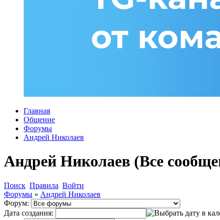
Главная
Общение
Форумы
Андрей Николаев
Андрей Николаев (Все сообще
Поиск
Правила
Войти
Форумы
»
Андрей Николаев
Форум:
Дата создания: