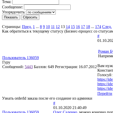
Тема:
Сообщение:
Упорядочить:
Страницы:
Пред.
1
...
8
9
10
11
12
13
14
15
16
17
18
...
174
След.
Как обратиться к текущему статусу (Бизнес-процесс со статуса
#
01.10.20
Роман Б
Например
Пользователь 136059
Гуру
Вам нужн
Сообщений:
5443
Баллов:
649
Регистрация:
16.07.2012
Констант
Голосуй 
https://id
https://id
https://id
Перейти
Узнать orderId заказа после его создание из админки
#
01.10.2020 21:40:49
Пользователь 136059
Олег Саленко
, можно конечно поп