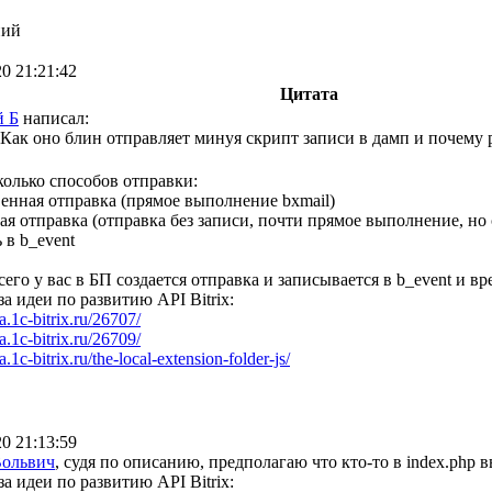
ний
20 21:21:42
Цитата
й Б
написал:
Как оно блин отправляет минуя скрипт записи в дамп и почему ру
колько способов отправки:
енная отправка (прямое выполнение bxmail)
ая отправка (отправка без записи, почти прямое выполнение, но 
 в b_event
сего у вас в БП создается отправка и записывается в b_event и 
за идеи по развитию API Bitrix:
ea.1c-bitrix.ru/26707/
ea.1c-bitrix.ru/26709/
ea.1c-bitrix.ru/the-local-extension-folder-js/
20 21:13:59
Вольвич
, судя по описанию, предполагаю что кто-то в index.php в
за идеи по развитию API Bitrix: