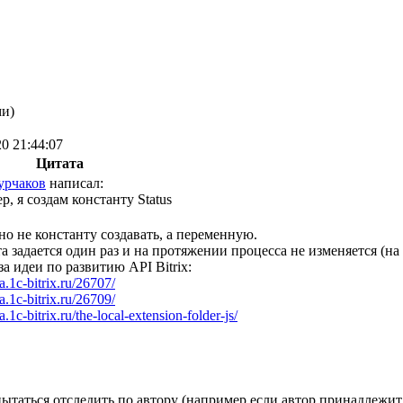
ми)
20 21:44:07
Цитата
урчаков
написал:
, я создам константу Status
о не константу создавать, а переменную.
а задается один раз и на протяжении процесса не изменяется (на 
за идеи по развитию API Bitrix:
ea.1c-bitrix.ru/26707/
ea.1c-bitrix.ru/26709/
ea.1c-bitrix.ru/the-local-extension-folder-js/
ытаться отследить по автору (например если автор принадлежит 