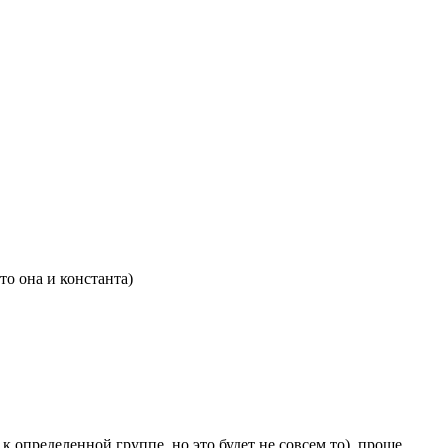
то она и константа)
к определенной группе, но это будет не совсем то), проще