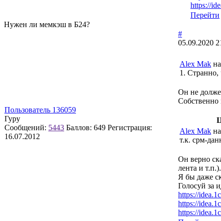
https://id
Перейти
Нужен ли мемкэш в Б24?
#
05.09.2020 2
Alex Mak
на
1. Странно,
Он не долже
Собственно 
Пользователь 136059
Гуру
Ц
Сообщений:
5443
Баллов:
649
Регистрация:
Alex Mak
на
16.07.2012
т.к. срм-да
Он верно ск
лента и т.п.).
Я бы даже ск
Голосуй за и
https://idea.1
https://idea.1
https://idea.1