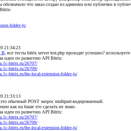
бы обозначало что заказ создан из админки или публички в публи
itrix:
nsion-folder-js/
20 21:34:23
 В
, все тесты bitrix server test.php проходят успешно? используете 
за идеи по развитию API Bitrix:
ea.1c-bitrix.ru/26707/
ea.1c-bitrix.ru/26709/
ea.1c-bitrix.ru/the-local-extension-folder-js/
20 21:33:13
, это обычный POST запрос multipart-кодированный.
нию как на баше это сделать не знаю.
за идеи по развитию API Bitrix:
ea.1c-bitrix.ru/26707/
ea.1c-bitrix.ru/26709/
ea.1c-bitrix.ru/the-local-extension-folder-js/