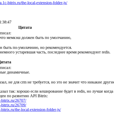
ea.1c-bitrix.ru/the-local-extension-folder-js/
1:38:47
Цитата
писал:
 что мемкэш должен быть по умолчанию,
н быть по-умолачнию, но рекомендуется.
немного устаревшая часть, последнее время рекомендуют redis.
итата
писал:
нные динамичные.
азал, не для crm не требуется, но это не значит что никакие др
азал так: хорошо если кеширование будет в redis, но лучше когда в
деи по развитию API Bitrix:
c-bitrix.ru/26707/
c-bitrix.ru/26709/
c-bitrix.ru/the-local-extension-folder-js/