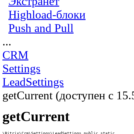
Экстранет
Highload-блоки
Push and Pull
...
CRM
Settings
LeadSettings
getCurrent (доступен с 15.
getCurrent
\Bitrix\Crm\Settings\LeadSettings public static
