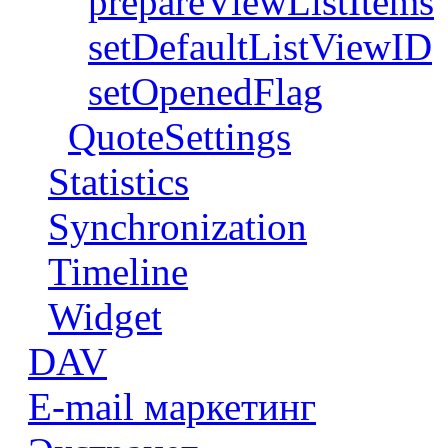
prepareViewListItems
setDefaultListViewID
setOpenedFlag
QuoteSettings
Statistics
Synchronization
Timeline
Widget
DAV
E-mail маркетинг