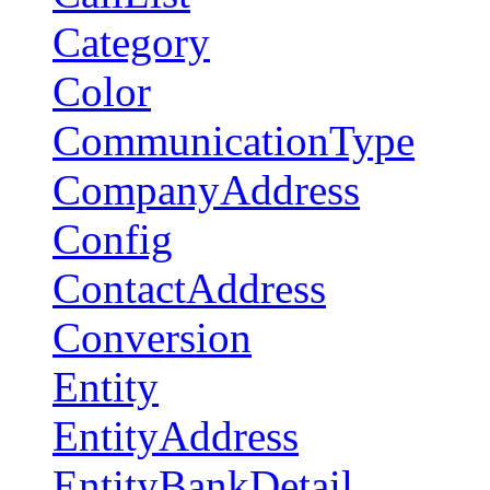
Category
Color
CommunicationType
CompanyAddress
Config
ContactAddress
Conversion
Entity
EntityAddress
EntityBankDetail