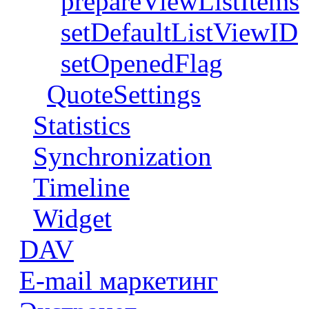
prepareViewListItems
setDefaultListViewID
setOpenedFlag
QuoteSettings
Statistics
Synchronization
Timeline
Widget
DAV
E-mail маркетинг