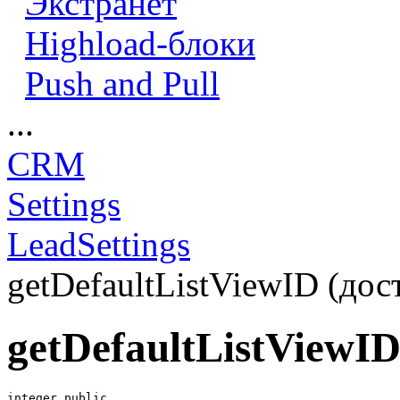
Экстранет
Highload-блоки
Push and Pull
...
CRM
Settings
LeadSettings
getDefaultListViewID (дост
getDefaultListViewI
integer public
