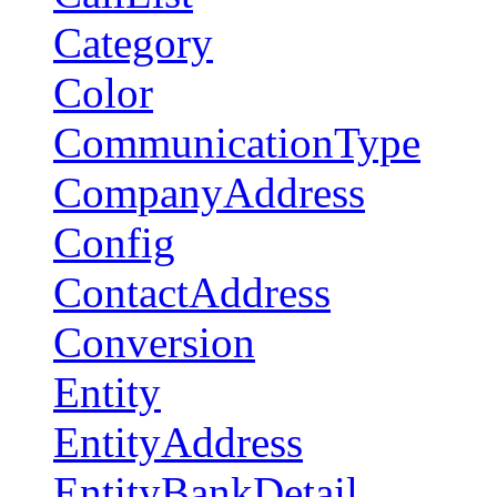
Category
Color
CommunicationType
CompanyAddress
Config
ContactAddress
Conversion
Entity
EntityAddress
EntityBankDetail