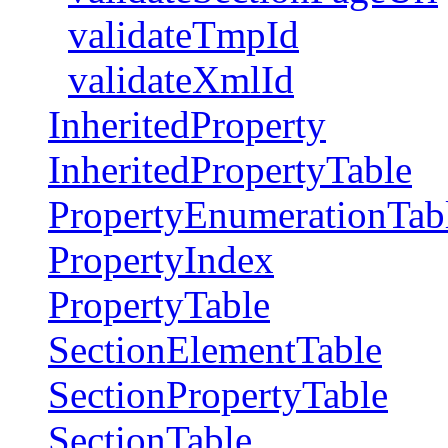
validateTmpId
validateXmlId
InheritedProperty
InheritedPropertyTable
PropertyEnumerationTab
PropertyIndex
PropertyTable
SectionElementTable
SectionPropertyTable
SectionTable