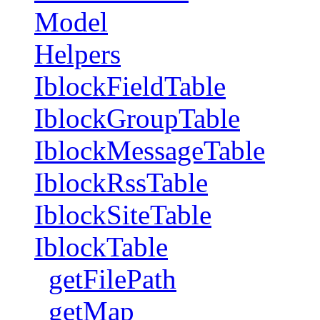
Model
Helpers
IblockFieldTable
IblockGroupTable
IblockMessageTable
IblockRssTable
IblockSiteTable
IblockTable
getFilePath
getMap