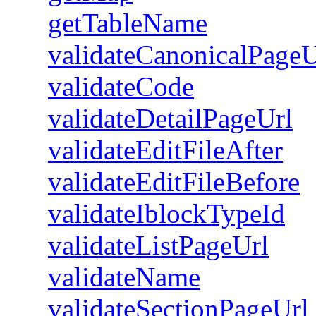
getTableName
validateCanonicalPageU
validateCode
validateDetailPageUrl
validateEditFileAfter
validateEditFileBefore
validateIblockTypeId
validateListPageUrl
validateName
validateSectionPageUrl