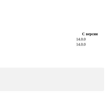
С версии
14.0.0
14.0.0