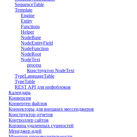
SequenceTable
Template
Engine
Entity
Functions
Helper
NodeBase
NodeEntityField
NodeFunction
NodeRoot
NodeText
process
Конструктор NodeText
TypeLanguageTable
TypeTable
REST API для инфоблоков
Календарь
Конверсия
Конвертер файлов
Коннекторы для внешних мессенджеров
Конструктор отчетов
Контроллер сайтов
Корзина удаленных сущностей
Менеджер идей
Монитор производительности