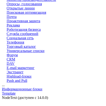
Опросы, голосования
Открытые линии
Поисковая оптимизация
Почта
Проактивная защита
Реклама
Роботизация бизнеса
Служба сообщений
Социальная сеть
Телефония
Торговый каталог
Универсальные списки
Форум
CRM
DAV
E-mail маркетинг
Экстранет
Highload-блоки
Push and Pull
...
Информационные блоки
Template
NodeText (доступен с 14.0.0)