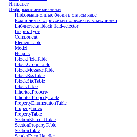
Интранет
Информационные блоки
Информационные блоки в старом ядре
Компоненты отрисовки пользовательских полей
Библиотека iblock.field-selector
BizprocType
Component
ElementTable
Model
Helpers
IblockFieldTable
IblockGroupTable
IblockMessageTable
IblockRssTable
IblockSiteTable
IblockTable
InheritedProperty
InheritedPropertyTable
PropertyEnumerationTable
PropertyIndex
PropertyTable
SectionElementTable
SectionPropertyTable
SectionTable
SenderEventHandler