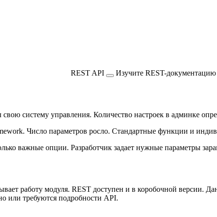
REST API
Изучите REST-документацию м
 свою систему управления. Количество настроек в админке опре
amework. Число параметров росло. Стандартные функции и индив
олько важные опции. Разработчик задает нужные параметры зар
ывает работу модуля. REST доступен и в коробочной версии. Д
но или требуются подробности API.