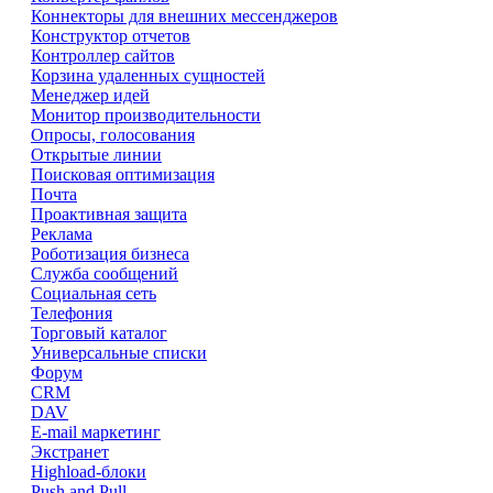
Коннекторы для внешних мессенджеров
Конструктор отчетов
Контроллер сайтов
Корзина удаленных сущностей
Менеджер идей
Монитор производительности
Опросы, голосования
Открытые линии
Поисковая оптимизация
Почта
Проактивная защита
Реклама
Роботизация бизнеса
Служба сообщений
Социальная сеть
Телефония
Торговый каталог
Универсальные списки
Форум
CRM
DAV
E-mail маркетинг
Экстранет
Highload-блоки
Push and Pull