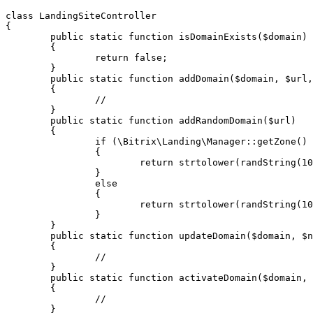
class LandingSiteController

{

	public static function isDomainExists($domain)

	{

		return false;

	}

	public static function addDomain($domain, $url, $active = 'Y')

	{

		//

	}

	public static function addRandomDomain($url)

	{

		if (\Bitrix\Landing\Manager::getZone() == 'by')

		{

			return strtolower(randString(10)) . '.bitrix24site.by';

		}

		else

		{

			return strtolower(randString(10)) . '.bitrix24.site';

		}

	}

	public static function updateDomain($domain, $newName)

	{

		//

	}

	public static function activateDomain($domain, $active = 'Y')

	{

		//

	}
