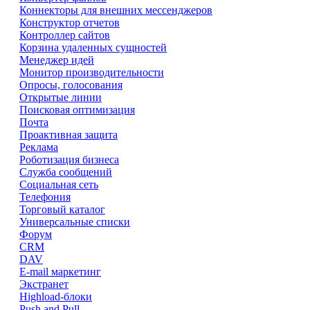
Коннекторы для внешних мессенджеров
Конструктор отчетов
Контроллер сайтов
Корзина удаленных сущностей
Менеджер идей
Монитор производительности
Опросы, голосования
Открытые линии
Поисковая оптимизация
Почта
Проактивная защита
Реклама
Роботизация бизнеса
Служба сообщений
Социальная сеть
Телефония
Торговый каталог
Универсальные списки
Форум
CRM
DAV
E-mail маркетинг
Экстранет
Highload-блоки
Push and Pull