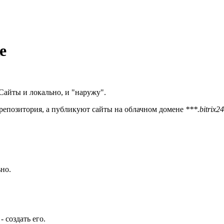
е
айты и локально, и "наружу".
репозитория, а публикуют сайты на облачном домене
***.bitrix24
но.
 создать его.