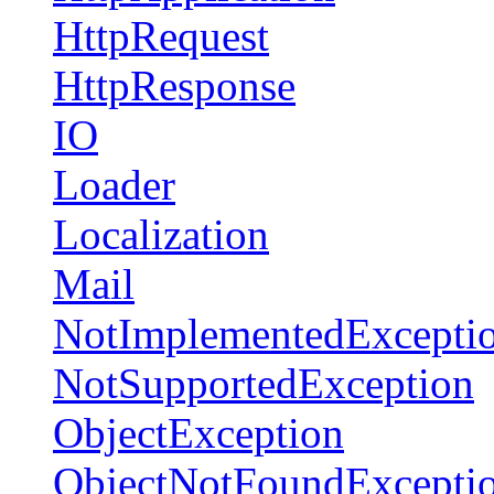
HttpRequest
HttpResponse
IO
Loader
Localization
Mail
NotImplementedExcepti
NotSupportedException
ObjectException
ObjectNotFoundExcepti