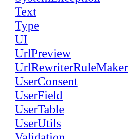
Text
Type
UI
UrlPreview
UrlRewriterRuleMaker
UserConsent
UserField
UserTable
UserUtils
Validation