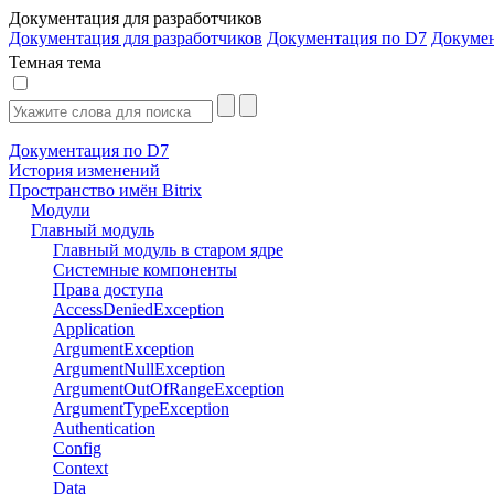
Документация для разработчиков
Документация для разработчиков
Документация по D7
Докуме
Темная тема
Документация по D7
История изменений
Пространство имён Bitrix
Модули
Главный модуль
Главный модуль в старом ядре
Системные компоненты
Права доступа
AccessDeniedException
Application
ArgumentException
ArgumentNullException
ArgumentOutOfRangeException
ArgumentTypeException
Authentication
Config
Context
Data