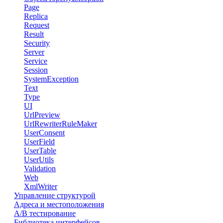
Page
Replica
Request
Result
Security
Server
Service
Session
SystemException
Text
Type
UI
UrlPreview
UrlRewriterRuleMaker
UserConsent
UserField
UserTable
UserUtils
Validation
Web
XmlWriter
Управление структурой
Адреса и местоположения
А/В тестирование
Библиотека интерфейсов