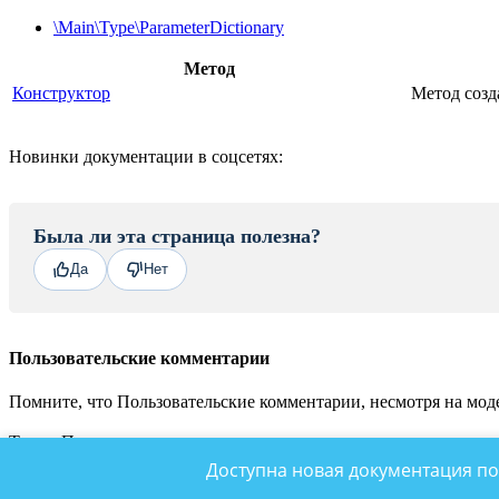
\Main\Type\ParameterDictionary
Метод
Конструктор
Метод созд
Новинки документации в соцсетях:
Была ли эта страница полезна?
Да
Нет
Пользовательские комментарии
Помните, что Пользовательские комментарии, несмотря на моде
Также Пользовательские комментарии не являются местом для
© «Битрикс», 2001-2026, «1С-Битрикс», 2026
Доступна новая документация по
Наверх