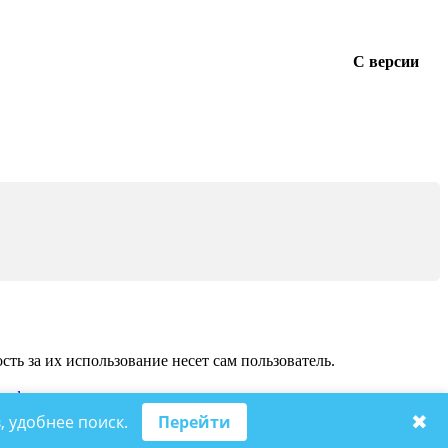
С версии
ь за их использование несет сам пользователь.
на
форумы
.
✖
, удобнее поиск.
Перейти