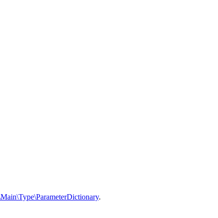
\Main\Type\ParameterDictionary
.