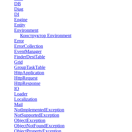
DB
Diag
DI
Engine
Entity
Environment
Конструктор Environment
Error
ErrorCollection
EventManager
FinderDestTable
Grid
GroupTaskTable
HttpApplication
HttpRequest
HttpResponse
IO
Loader
Localization
Mail
NotImplementedException
NotSupportedException
ObjectException
ObjectNotFoundException
ObjectPropertyException