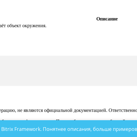
Описание
аёт объект окружения.
рацию, не являются официальной документацией. Ответственност
 обсуждения функционала. По подобным вопросам обращайтесь 
 Bitrix Framework. Понятнее описания, больше примеров