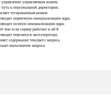
 управление управляемым кешем.
 путь к персональной директории.
вляет тегированным кешем.
изводит первичную инициализацию ядра.
изводит полную инициализацию ядра.
т true если сервер работает в utf-8
зводит перезапуск акселлератора.
няет содержание текущего запроса.
скает выполнение запроса.