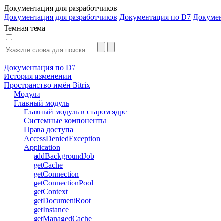
Документация для разработчиков
Документация для разработчиков
Документация по D7
Докуме
Темная тема
Документация по D7
История изменений
Пространство имён Bitrix
Модули
Главный модуль
Главный модуль в старом ядре
Системные компоненты
Права доступа
AccessDeniedException
Application
addBackgroundJob
getCache
getConnection
getConnectionPool
getContext
getDocumentRoot
getInstance
getManagedCache