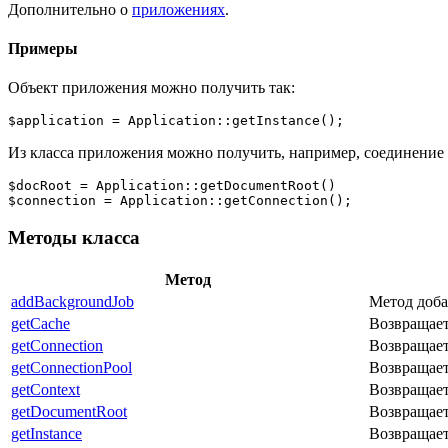
Дополнительно о
приложениях
.
Примеры
Объект приложения можно получить так:
$application = Application::getInstance();
Из класса приложения можно получить, например, соединение
$docRoot = Application::getDocumentRoot()

$connection = Application::getConnection();
Методы класса
Метод
addBackgroundJob
Метод доба
getCache
Возвращает
getConnection
Возвращает
getConnectionPool
Возвращает
getContext
Возвращает
getDocumentRoot
Возвращает 
getInstance
Возвращает