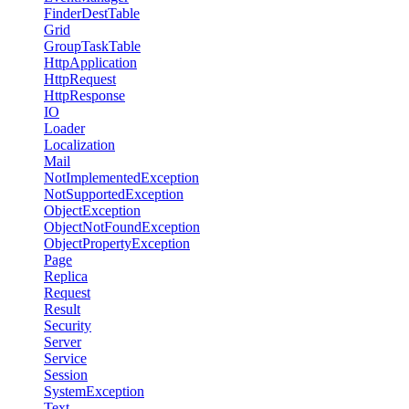
FinderDestTable
Grid
GroupTaskTable
HttpApplication
HttpRequest
HttpResponse
IO
Loader
Localization
Mail
NotImplementedException
NotSupportedException
ObjectException
ObjectNotFoundException
ObjectPropertyException
Page
Replica
Request
Result
Security
Server
Service
Session
SystemException
Text