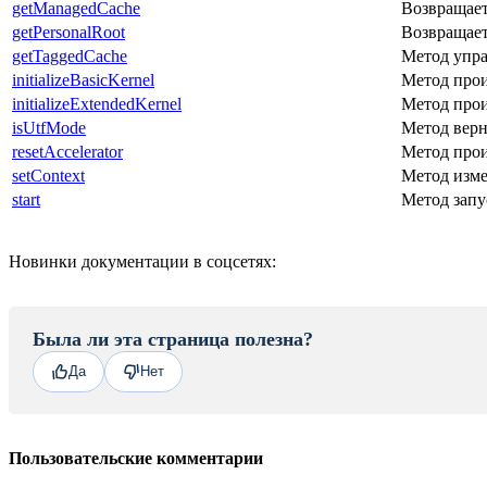
getManagedCache
Возвращает
getPersonalRoot
Возвращает
getTaggedCache
Метод упра
initializeBasicKernel
Метод про
initializeExtendedKernel
Метод про
isUtfMode
Метод вернё
resetAccelerator
Метод прои
setContext
Метод изме
start
Метод запу
Новинки документации в соцсетях:
Была ли эта страница полезна?
Да
Нет
Пользовательские комментарии