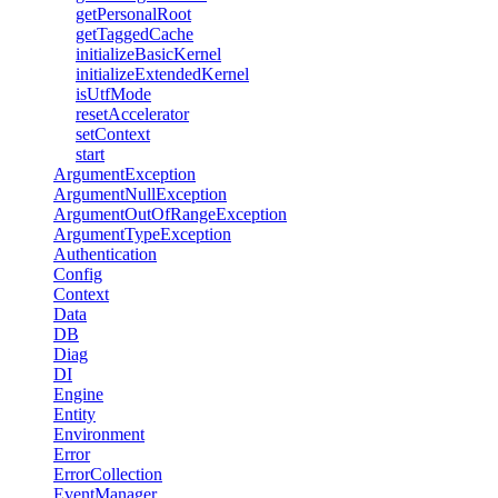
getPersonalRoot
getTaggedCache
initializeBasicKernel
initializeExtendedKernel
isUtfMode
resetAccelerator
setContext
start
ArgumentException
ArgumentNullException
ArgumentOutOfRangeException
ArgumentTypeException
Authentication
Config
Context
Data
DB
Diag
DI
Engine
Entity
Environment
Error
ErrorCollection
EventManager