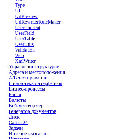
Type
UI
UrlPreview
UrlRewriterRuleMaker
UserConsent
UserField
UserTable
UserUtils
Validation
Web
XmlWriter
Управление структурой
Адреса и местоположения
А/В тестирование
Библиотека интерфейсов
Бизнес-процессы
Блоги
Валюты
Веб-мессенджер
Генератор документов
Диск
Сайты24
Задачи
Интернет-магазин