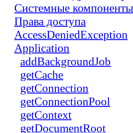
Системные компонент
Права доступа
AccessDeniedException
Application
addBackgroundJob
getCache
getConnection
getConnectionPool
getContext
getDocumentRoot