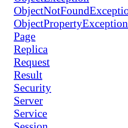
ObjectNotFoundExcepti
ObjectPropertyException
Page
Replica
Request
Result
Security
Server
Service
Session