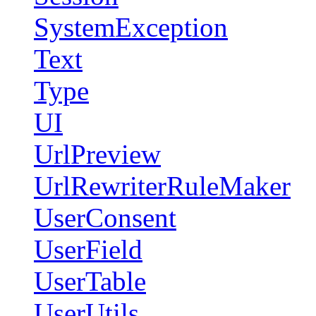
SystemException
Text
Type
UI
UrlPreview
UrlRewriterRuleMaker
UserConsent
UserField
UserTable
UserUtils