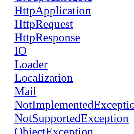
HttpApplication
HttpRequest
HttpResponse
IO
Loader
Localization
Mail
NotImplementedExcepti
NotSupportedException
ObjectException