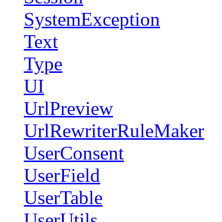
SystemException
Text
Type
UI
UrlPreview
UrlRewriterRuleMaker
UserConsent
UserField
UserTable
UserUtils