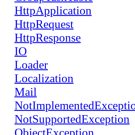
HttpApplication
HttpRequest
HttpResponse
IO
Loader
Localization
Mail
NotImplementedExcepti
NotSupportedException
ObjectException