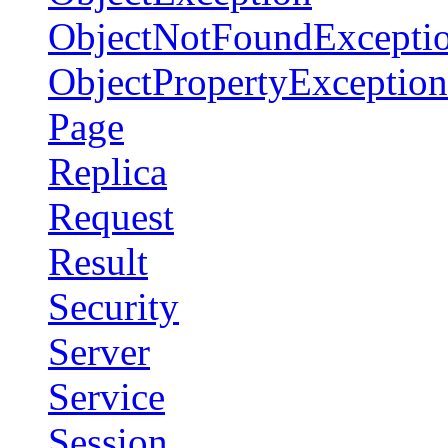
ObjectNotFoundExcepti
ObjectPropertyException
Page
Replica
Request
Result
Security
Server
Service
Session