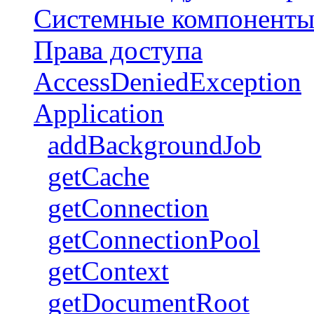
Системные компонент
Права доступа
AccessDeniedException
Application
addBackgroundJob
getCache
getConnection
getConnectionPool
getContext
getDocumentRoot