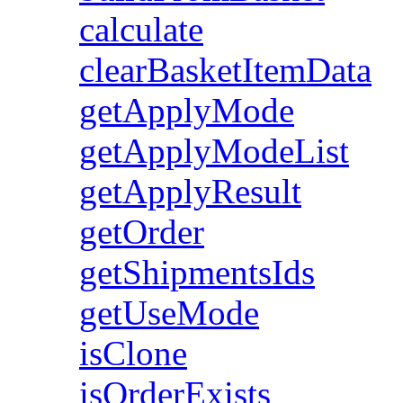
calculate
clearBasketItemData
getApplyMode
getApplyModeList
getApplyResult
getOrder
getShipmentsIds
getUseMode
isClone
isOrderExists