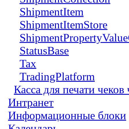
ShipmentItem
ShipmentItemStore
ShipmentPropertyValue
StatusBase
Tax
TradingPlatform
Касса для печати чеков
Интранет
Информационные блоки
Календарь