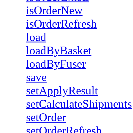
isOrderNew
isOrderRefresh
load
loadByBasket
loadByFuser
save
setApplyResult
setCalculateShipments
setOrder
setOrderRefresh