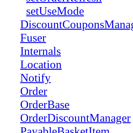
setUseMode
DiscountCouponsMana
Fuser
Internals
Location
Notify
Order
OrderBase
OrderDiscountManager
PayableBasketItem