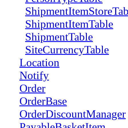
ShipmentItemStoreTab
ShipmentItemTable
ShipmentTable
SiteCurrencyTable
Location
Notify
Order
OrderBase
OrderDiscountManager
PayableBasketItem