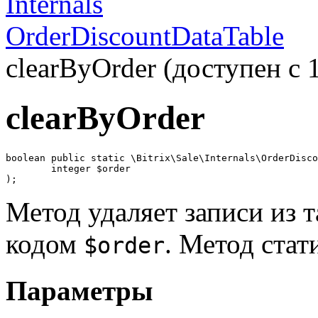
Internals
OrderDiscountDataTable
clearByOrder (доступен с 1
clearByOrder
boolean public static \Bitrix\Sale\Internals\OrderDisco
	integer $order

);
Метод удаляет записи из т
кодом
. Метод стат
$order
Параметры