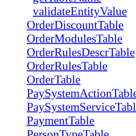
validateEntityValue
OrderDiscountTable
OrderModulesTable
OrderRulesDescrTable
OrderRulesTable
OrderTable
PaySystemActionTabl
PaySystemServiceTabl
PaymentTable
PersonTypeTable