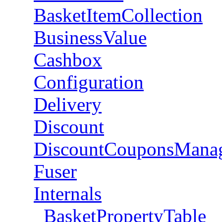
BasketItemCollection
BusinessValue
Cashbox
Configuration
Delivery
Discount
DiscountCouponsMana
Fuser
Internals
BasketPropertyTable