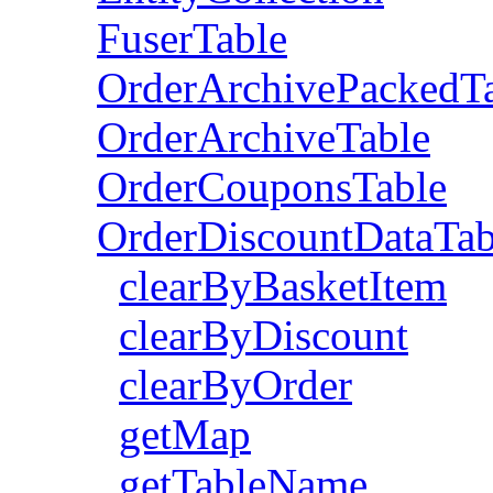
FuserTable
OrderArchivePackedT
OrderArchiveTable
OrderCouponsTable
OrderDiscountDataTab
clearByBasketItem
clearByDiscount
clearByOrder
getMap
getTableName