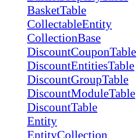
BasketTable
CollectableEntity
CollectionBase
DiscountCouponTable
DiscountEntitiesTable
DiscountGroupTable
DiscountModuleTable
DiscountTable
Entity
EntityCollection