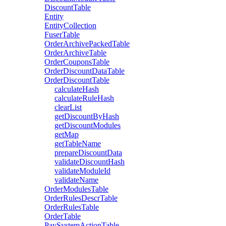
DiscountTable
Entity
EntityCollection
FuserTable
OrderArchivePackedTable
OrderArchiveTable
OrderCouponsTable
OrderDiscountDataTable
OrderDiscountTable
calculateHash
calculateRuleHash
clearList
getDiscountByHash
getDiscountModules
getMap
getTableName
prepareDiscountData
validateDiscountHash
validateModuleId
validateName
OrderModulesTable
OrderRulesDescrTable
OrderRulesTable
OrderTable
PaySystemActionTable