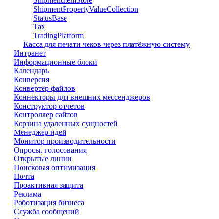
ShipmentItemStore
ShipmentPropertyValueCollection
StatusBase
Tax
TradingPlatform
Касса для печати чеков через платёжную систему
Интранет
Информационные блоки
Календарь
Конверсия
Конвертер файлов
Коннекторы для внешних мессенджеров
Конструктор отчетов
Контроллер сайтов
Корзина удаленных сущностей
Менеджер идей
Монитор производительности
Опросы, голосования
Открытые линии
Поисковая оптимизация
Почта
Проактивная защита
Реклама
Роботизация бизнеса
Служба сообщений