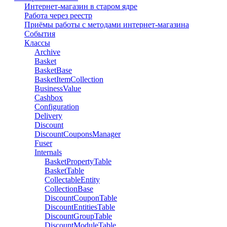
Интернет-магазин в старом ядре
Работа через реестр
Приёмы работы с методами интернет-магазина
События
Классы
Archive
Basket
BasketBase
BasketItemCollection
BusinessValue
Cashbox
Configuration
Delivery
Discount
DiscountCouponsManager
Fuser
Internals
BasketPropertyTable
BasketTable
CollectableEntity
CollectionBase
DiscountCouponTable
DiscountEntitiesTable
DiscountGroupTable
DiscountModuleTable