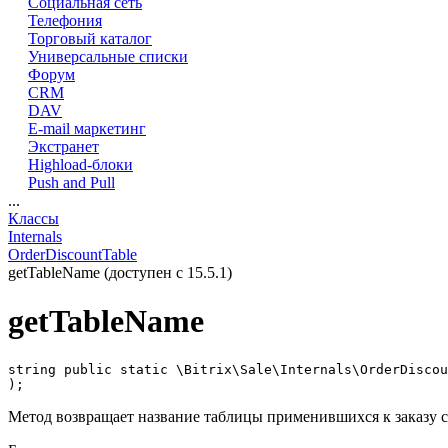
Социальная сеть
Телефония
Торговый каталог
Универсальные списки
Форум
CRM
DAV
E-mail маркетинг
Экстранет
Highload-блоки
Push and Pull
...
Классы
Internals
OrderDiscountTable
getTableName (доступен с 15.5.1)
getTableName
string public static \Bitrix\Sale\Internals\OrderDiscou
);
Метод возвращает название таблицы применившихся к заказу с