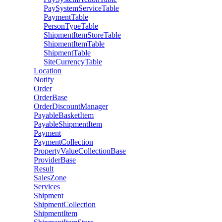
PaySystemServiceTable
PaymentTable
PersonTypeTable
ShipmentItemStoreTable
ShipmentItemTable
ShipmentTable
SiteCurrencyTable
Location
Notify
Order
OrderBase
OrderDiscountManager
PayableBasketItem
PayableShipmentItem
Payment
PaymentCollection
PropertyValueCollectionBase
ProviderBase
Result
SalesZone
Services
Shipment
ShipmentCollection
ShipmentItem