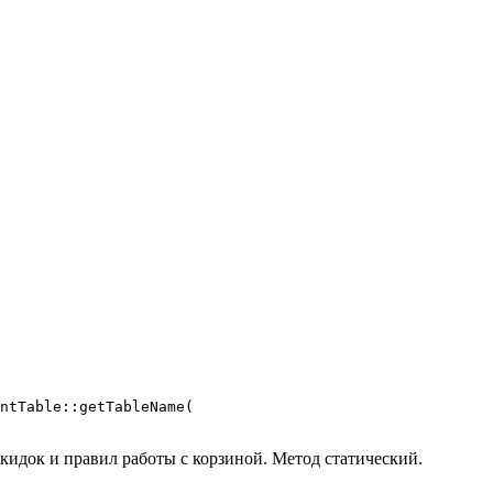
ntTable::getTableName(

кидок и правил работы с корзиной. Метод статический.