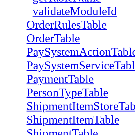
validateModuleId
OrderRulesTable
OrderTable
PaySystemActionTabl
PaySystemServiceTabl
PaymentTable
PersonTypeTable
ShipmentItemStoreTab
ShipmentItemTable
ShipmentTable