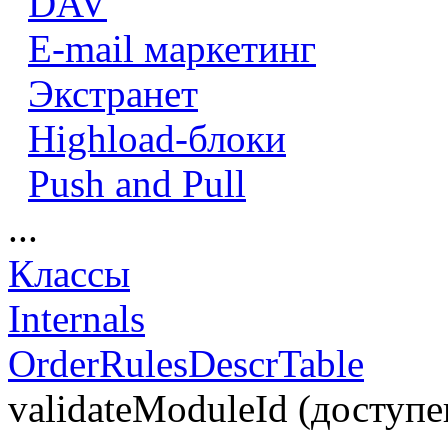
DAV
E-mail маркетинг
Экстранет
Highload-блоки
Push and Pull
...
Классы
Internals
OrderRulesDescrTable
validateModuleId (доступен