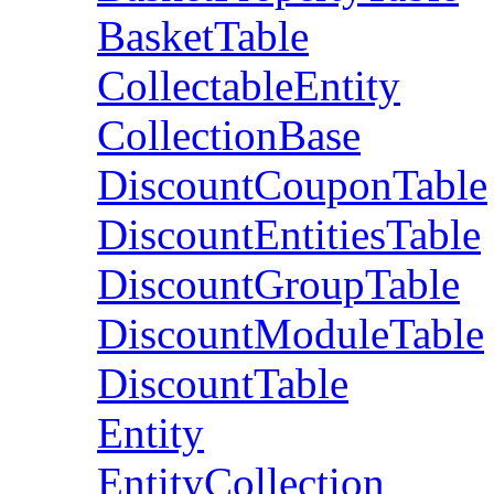
BasketTable
CollectableEntity
CollectionBase
DiscountCouponTable
DiscountEntitiesTable
DiscountGroupTable
DiscountModuleTable
DiscountTable
Entity
EntityCollection