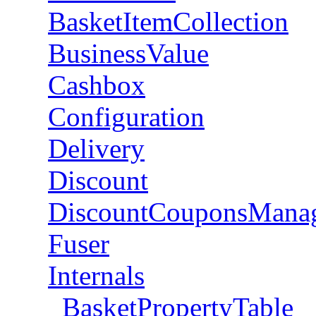
BasketItemCollection
BusinessValue
Cashbox
Configuration
Delivery
Discount
DiscountCouponsMana
Fuser
Internals
BasketPropertyTable