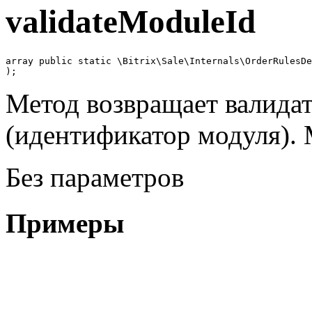
validateModuleId
array public static \Bitrix\Sale\Internals\OrderRulesDe
);
Метод возвращает валида
(идентификатор модуля). 
Без параметров
Примеры