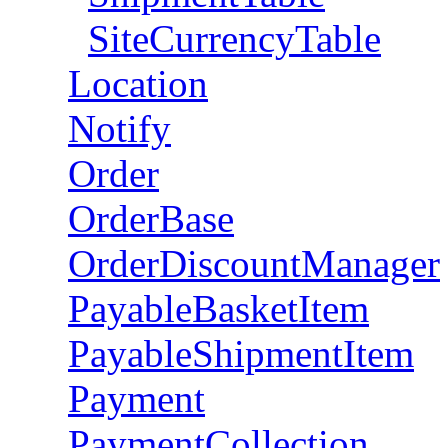
SiteCurrencyTable
Location
Notify
Order
OrderBase
OrderDiscountManager
PayableBasketItem
PayableShipmentItem
Payment
PaymentCollection