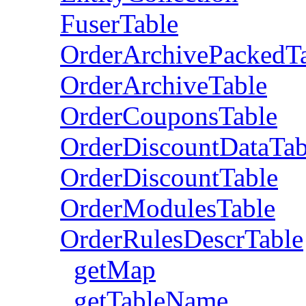
FuserTable
OrderArchivePackedT
OrderArchiveTable
OrderCouponsTable
OrderDiscountDataTab
OrderDiscountTable
OrderModulesTable
OrderRulesDescrTable
getMap
getTableName