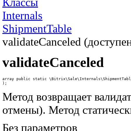
Классы
Internals
ShipmentTable
validateCanceled (доступен
validateCanceled
array public static \Bitrix\Sale\Internals\ShipmentTabl
);
Метод возвращает валида
отмены). Метод статическ
Без параметров