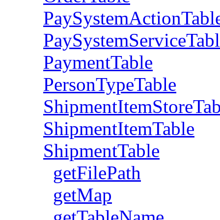
PaySystemActionTabl
PaySystemServiceTabl
PaymentTable
PersonTypeTable
ShipmentItemStoreTab
ShipmentItemTable
ShipmentTable
getFilePath
getMap
getTableName