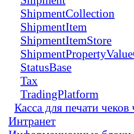
ShipmentCollection
ShipmentItem
ShipmentItemStore
ShipmentPropertyValue
StatusBase
Tax
TradingPlatform
Касса для печати чеков
Интранет