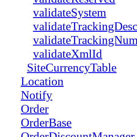
validateSystem
validateTrackingDesc
validateTrackingNum
validateXmlId
SiteCurrencyTable
Location
Notify
Order
OrderBase
OrderDiscountManager