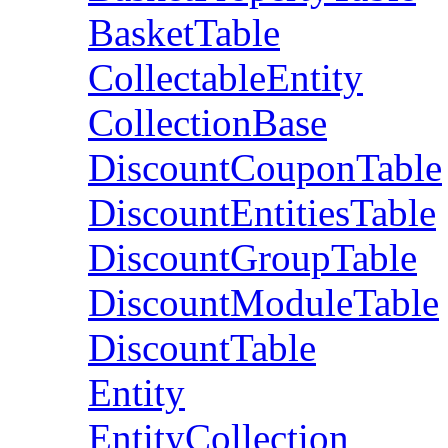
BasketTable
CollectableEntity
CollectionBase
DiscountCouponTable
DiscountEntitiesTable
DiscountGroupTable
DiscountModuleTable
DiscountTable
Entity
EntityCollection