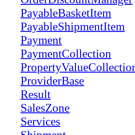
PayableBasketItem
PayableShipmentItem
Payment
PaymentCollection
PropertyValueCollectio
ProviderBase
Result
SalesZone
Services
Shipment