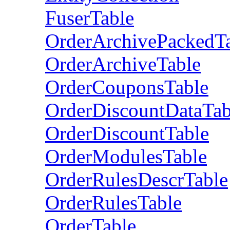
FuserTable
OrderArchivePackedT
OrderArchiveTable
OrderCouponsTable
OrderDiscountDataTab
OrderDiscountTable
OrderModulesTable
OrderRulesDescrTable
OrderRulesTable
OrderTable