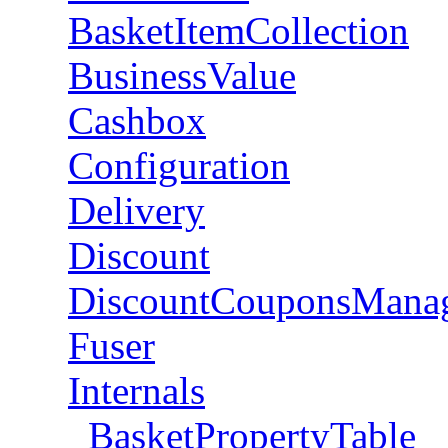
BasketItemCollection
BusinessValue
Cashbox
Configuration
Delivery
Discount
DiscountCouponsMana
Fuser
Internals
BasketPropertyTable