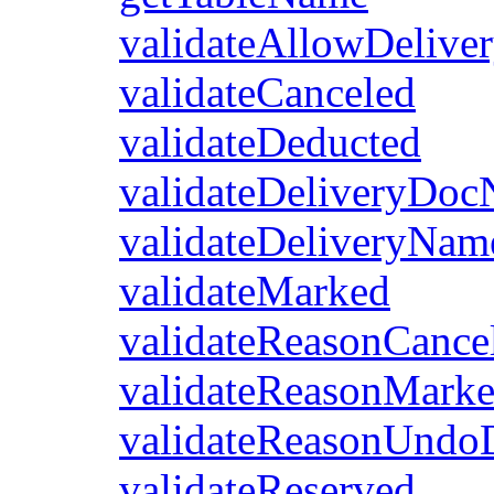
validateAllowDelive
validateCanceled
validateDeducted
validateDeliveryDo
validateDeliveryNam
validateMarked
validateReasonCance
validateReasonMark
validateReasonUndo
validateReserved