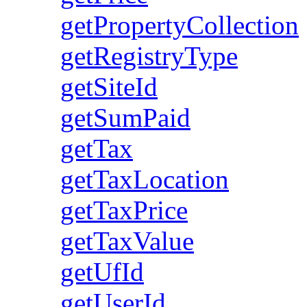
getPropertyCollection
getRegistryType
getSiteId
getSumPaid
getTax
getTaxLocation
getTaxPrice
getTaxValue
getUfId
getUserId