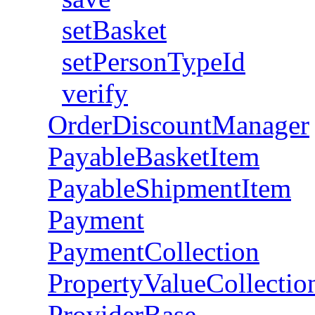
setBasket
setPersonTypeId
verify
OrderDiscountManager
PayableBasketItem
PayableShipmentItem
Payment
PaymentCollection
PropertyValueCollectio
ProviderBase