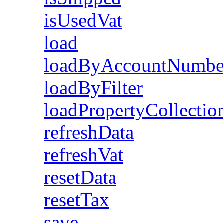
isUsedVat
load
loadByAccountNumbe
loadByFilter
loadPropertyCollectio
refreshData
refreshVat
resetData
resetTax
save