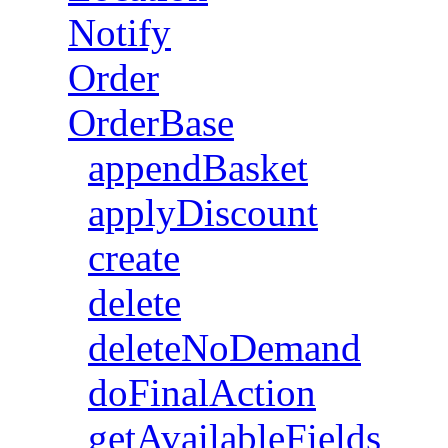
Notify
Order
OrderBase
appendBasket
applyDiscount
create
delete
deleteNoDemand
doFinalAction
getAvailableFields