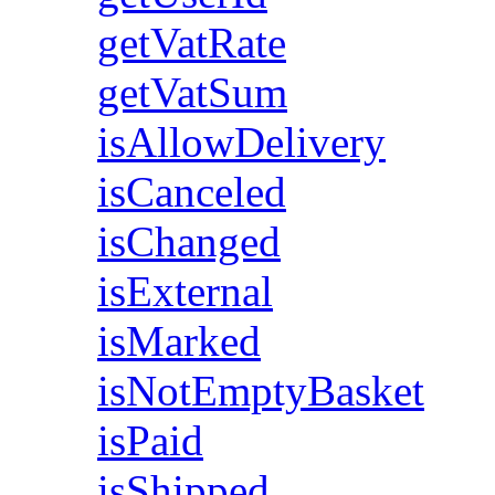
getVatRate
getVatSum
isAllowDelivery
isCanceled
isChanged
isExternal
isMarked
isNotEmptyBasket
isPaid
isShipped