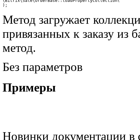
\Bitrix\Sale\OrderBase::loadPropertyCollection(

);
Метод загружает коллекци
привязанных к заказу из 
метод.
Без параметров
Примеры
Новинки документации в 