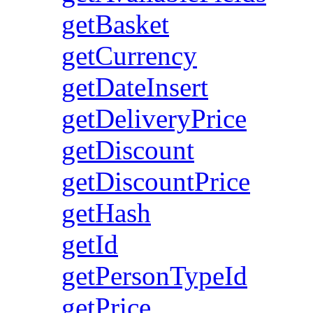
getBasket
getCurrency
getDateInsert
getDeliveryPrice
getDiscount
getDiscountPrice
getHash
getId
getPersonTypeId
getPrice