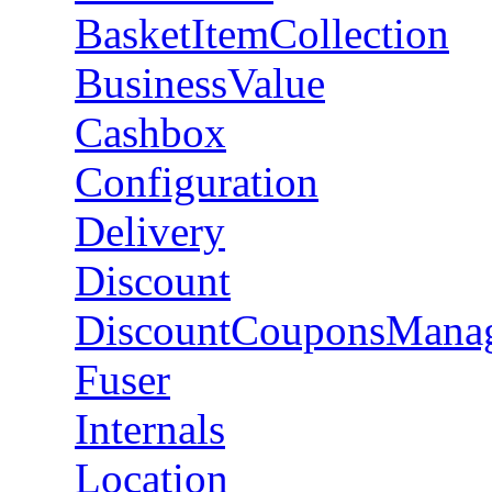
BasketItemCollection
BusinessValue
Cashbox
Configuration
Delivery
Discount
DiscountCouponsMana
Fuser
Internals
Location