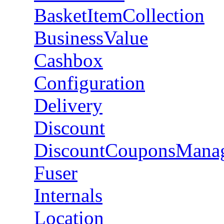
BasketItemCollection
BusinessValue
Cashbox
Configuration
Delivery
Discount
DiscountCouponsMana
Fuser
Internals
Location