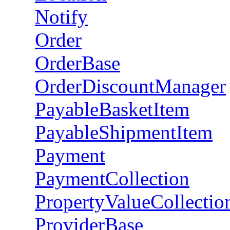
Notify
Order
OrderBase
OrderDiscountManager
PayableBasketItem
PayableShipmentItem
Payment
PaymentCollection
PropertyValueCollectio
ProviderBase