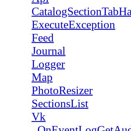
CatalogSectionTabHa
ExecuteException
Feed
Journal
Logger
Map
PhotoResizer
SectionsList
Vk
OnEventLogGetAud