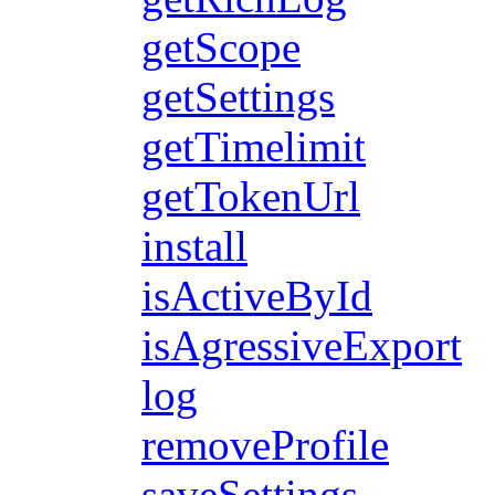
getScope
getSettings
getTimelimit
getTokenUrl
install
isActiveById
isAgressiveExport
log
removeProfile
saveSettings