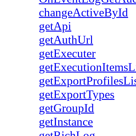
changeActiveById
getApi
getAuthUrl
getExecuter
getExecutionItemsL
getExportProfilesLi
getExportTypes
getGroupId
getInstance
getRichLog