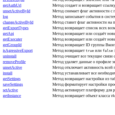
getAuthUrl
Метод создает и возвращает ссылку
unsetActiveById
Метод снимает флаг активности с п
log
Метод записывает события в систе
changeActiveById
Метод ставит флаг активности на п
getExportTypes
Метод возвращает список всех воз
getApi
Метод возвращает или создаёт нов
getExecuter
Метод возвращает или создаёт нов
getGroupId
Метод возвращает ID группы Вконт
isAgressiveExport
Метод возвращает
или
з
true
false
uninstall
Метод очищает все текущие связи с
removeProfile
Метод удаляет данные о профиле эк
unsetActive
Метод отключает активность всей 
install
Метод устанавливает все необходи
getSettings
Метод возвращает настройки из т
saveSettings
Метод форматирует настройки проф
setActive
Метод активирует платформу для р
getInstance
Метод возвращает объект класса
Vk