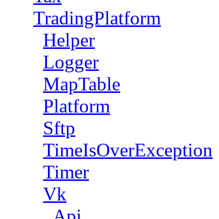
TradingPlatform
Helper
Logger
MapTable
Platform
Sftp
TimeIsOverException
Timer
Vk
Api