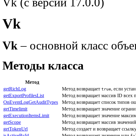
Vk (с версии 17.0.0)
Vk
Vk
– основной класс объе
Методы класса
Метод
getRichLog
Метод возвращает
, если уста
true
getExportProfilesList
Метод возвращает массив ID всех 
OnEventLogGetAuditTypes
Метод возвращает список типов ош
getTimelimit
Метод возвращает значение ограни
getExecutionItemsLimit
Метод возвращает значение максим
getScope
Метод возвращает массив значений
getTokenUrl
Метод создает и возвращает ссылку
isActiveById
Метод возвращает значение
или
fa