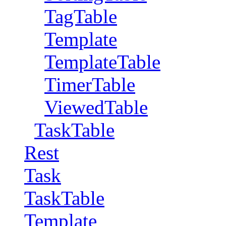
TagTable
Template
TemplateTable
TimerTable
ViewedTable
TaskTable
Rest
Task
TaskTable
Template