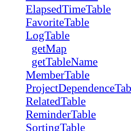
ElapsedTimeTable
FavoriteTable
LogTable
getMap
getTableName
MemberTable
ProjectDependenceTab
RelatedTable
ReminderTable
SortingTable