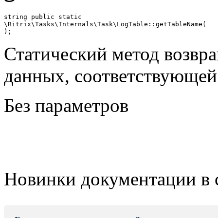
string public static

\Bitrix\Tasks\Internals\Task\LogTable::getTableName(

Статический метод возвр
данных, соответствующей
Без параметров
Новинки документации в 