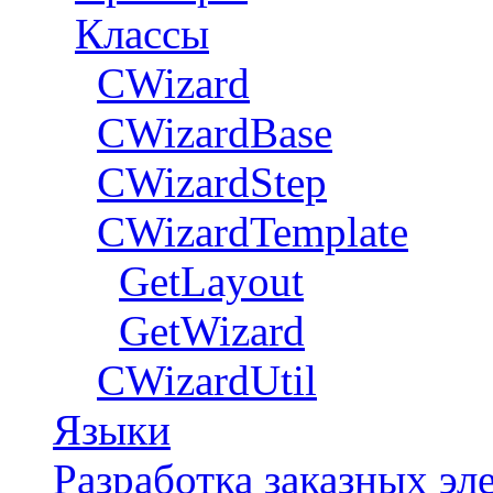
Классы
CWizard
СWizardBase
CWizardStep
CWizardTemplate
GetLayout
GetWizard
CWizardUtil
Языки
Разработка заказных э