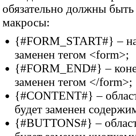
обязательно должны быть
макросы:
{#FORM_START#} – нач
заменен тегом <form>;
{#FORM_END#} – конец
заменен тегом </form>;
{#CONTENT#} – област
будет заменен содержи
{#BUTTONS#} – область