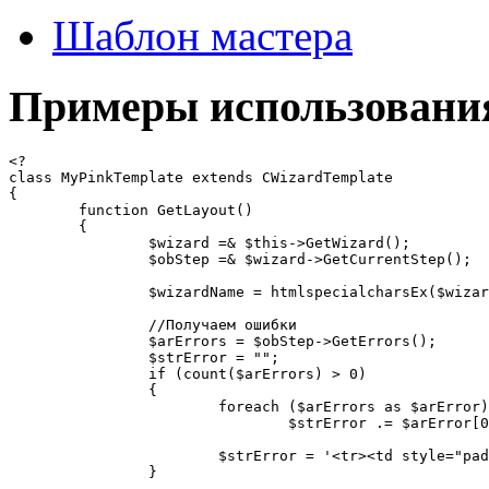
Шаблон мастера
Примеры использовани
<?

class MyPinkTemplate extends CWizardTemplate

{

	function GetLayout()

	{

		$wizard =& $this->GetWizard();

		$obStep =& $wizard->GetCurrentStep();

		$wizardName = htmlspecialcharsEx($wizard->GetWizardName());

		//Получаем ошибки

		$arErrors = $obStep->GetErrors();

		$strError = "";

		if (count($arErrors) > 0)

		{

			foreach ($arErrors as $arError)

				$strError .= $arError[0]."<br />";

			$strError = '<tr><td style="padding-top: 10px; padding-left: 20px; color:red;">'.$strError.'</td></tr>';

		}
