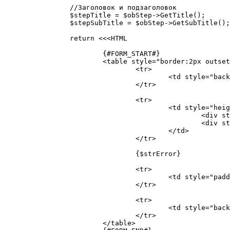
		//Заголовок и подзаголовок

		$stepTitle = $obStep->GetTitle();

		$stepSubTitle = $obStep->GetSubTitle();

		return <<<HTML

			{#FORM_START#}

			<table style="border:2px outset #D4D0C8; background-color: #FFDEDE;" border="0" cellpadding="0" cellspacing="0" height="370" width="100%">

				<tr>

					<td style="background-color: #142F73" height="1"><span style="color:white; font-weight:bold; text-align:left; padding-left: 2px;">{$wizardName}</span></td>

				</tr>

				<tr>

					<td style="height: 60px; border-bottom:2px groove  #aca899; background-color: #FFC4C4; padding: 8px;" valign="top">

						<div style="padding-top: 5px; padding-left: 20px;"><b>{$stepTitle}</b></div>

						<div style="padding-left: 40px;">{$stepSubTitle}</div>

					</td>

				</tr>

				{$strError}

				<tr>

					<td style="padding: 20px; padding-left: 28px;padding-right: 28px;" valign="top" id="wizard-content-area">{#CONTENT#}</td>

				</tr>

				<tr>

					<td style="background-color: #FFC4C4; height: 40px; border-top:2px groove #ffffff; padding-right: 15px;" align="right">{#BUTTONS#}</td>

				</tr>

			</table>
