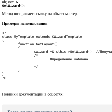
GetWizard(
);
Метод возвращает ссылку на объект мастера.
Примеры использования
<?

class MyTemplate extends CWizardTemplate

{

	function GetLayout()

	{

		$wizard =& $this->GetWizard(); //Получаем ссылку на объект мастера

		/*

			Определение шаблона

			...

		*/

	}

}

?>
Новинки документации в соцсетях: