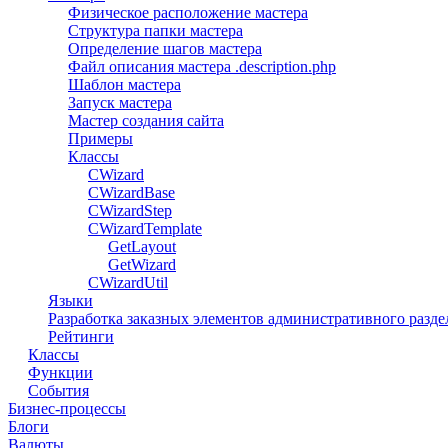
Физическое расположение мастера
Структура папки мастера
Определение шагов мастера
Файл описания мастера .description.php
Шаблон мастера
Запуск мастера
Мастер создания сайта
Примеры
Классы
CWizard
СWizardBase
CWizardStep
CWizardTemplate
GetLayout
GetWizard
CWizardUtil
Языки
Разработка заказных элементов административного разде
Рейтинги
Классы
Функции
События
Бизнес-процессы
Блоги
Валюты