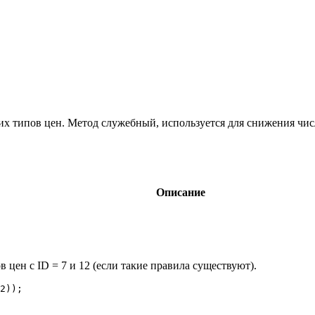
х типов цен. Метод служебный, используется для снижения числа
Описание
 цен с ID = 7 и 12 (если такие правила существуют).
2));