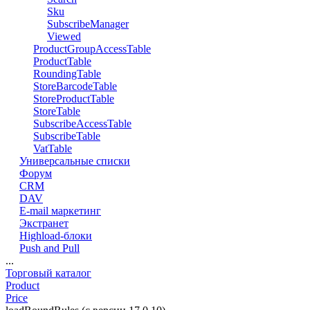
Sku
SubscribeManager
Viewed
ProductGroupAccessTable
ProductTable
RoundingTable
StoreBarcodeTable
StoreProductTable
StoreTable
SubscribeAccessTable
SubscribeTable
VatTable
Универсальные списки
Форум
CRM
DAV
E-mail маркетинг
Экстранет
Highload-блоки
Push and Pull
...
Торговый каталог
Product
Price