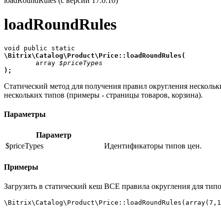
loadRoundRules (с версии 17.0.10)
loadRoundRules
\Bitrix\Catalog\Product\Price::loadRoundRules(

	array 
$priceTypes
);
Статический метод для получения правил округления нескольки
нескольких типов (примеры - страницы товаров, корзина).
Параметры
Параметр
$priceTypes
Идентификаторы типов цен.
Примеры
Загрузить в статический кеш ВСЕ правила округления для типов
\Bitrix\Catalog\Product\Price::loadRoundRules(array(7,1