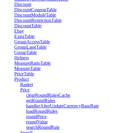
Discount
DiscountCouponTable
DiscountModuleTable
DiscountRestrictionTable
DiscountTable
Ebay
ExtraTable
GroupAccessTable
GroupLangTable
GroupTable
Helpers
MeasureRatioTable
MeasureTable
PriceTable
Product
Basket
Price
clearRoundRulesCache
getRoundRules
handlerAfterUpdateCurrencyBaseRate
loadRoundRules
roundPrice
roundValue
searchRoundRule
Search