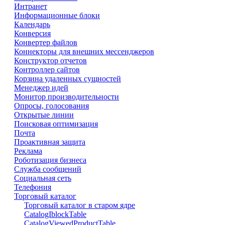
Интранет
Информационные блоки
Календарь
Конверсия
Конвертер файлов
Коннекторы для внешних мессенджеров
Конструктор отчетов
Контроллер сайтов
Корзина удаленных сущностей
Менеджер идей
Монитор производительности
Опросы, голосования
Открытые линии
Поисковая оптимизация
Почта
Проактивная защита
Реклама
Роботизация бизнеса
Служба сообщений
Социальная сеть
Телефония
Торговый каталог
Торговый каталог в старом ядре
CatalogIblockTable
CatalogViewedProductTable