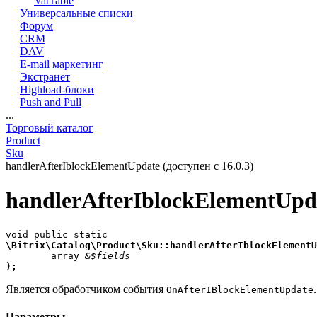
VatTable
Универсальные списки
Форум
CRM
DAV
E-mail маркетинг
Экстранет
Highload-блоки
Push and Pull
...
Торговый каталог
Product
Sku
handlerAfterIblockElementUpdate (доступен с 16.0.3)
handlerAfterIblockElementUpd
\Bitrix\Catalog\Product\Sku::handlerAfterIblockElementU

	array 
&$fields
);
Является обработчиком события
OnAfterIBlockElementUpdate
Параметры