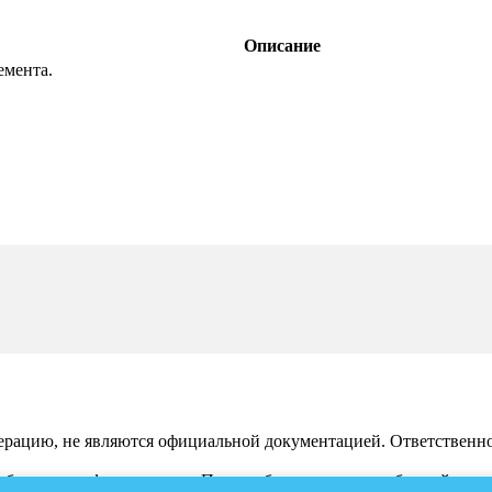
Описание
емента.
рацию, не являются официальной документацией. Ответственност
 обсуждения функционала. По подобным вопросам обращайтесь 