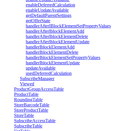
enableDeferredCalculation
enableUpdateAvailable
getDefaultParentSettings
getOfferState
handlerAfterIBlockElementSetPropertyValues
handlerAfterIblockElementAdd
handlerAfterIblockElementDelete
handlerAfterIblockElementUpdate
handlerIblockElementAdd
handlerIblockElementDelete
handlerIblockElementSetPropertyValues
handlerIblockElementUpdate
updateAvailable
usedDeferredCalculation
SubscribeManager
Viewed
ProductGroupAccessTable
ProductTable
RoundingTable
StoreBarcodeTable
StoreProductTable
StoreTable
SubscribeAccessTable
SubscribeTable