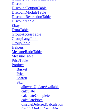
Discount
DiscountCouponTable
DiscountModuleTable
DiscountRestrictionTable
DiscountTable
Ebay
ExtraTable
GroupAccessTable
GroupLangTable
GroupTable
Helpers
MeasureRatioTable
MeasureTable
PriceTable
Product
Basket
Price
Search
Sku
allowedUpdateAvailable
calculate
calculateComplete
calculatePrice
disableDeferredCalculation
disableUpdateAvailable