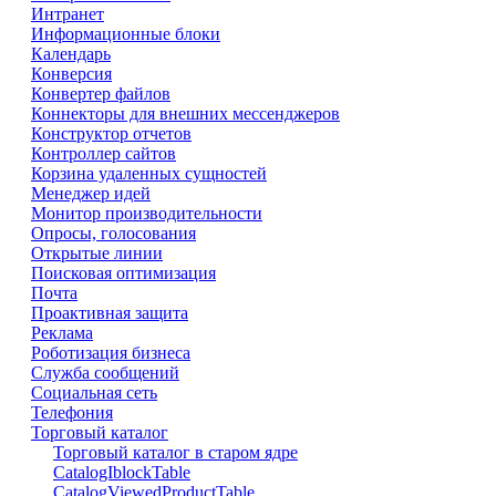
Интранет
Информационные блоки
Календарь
Конверсия
Конвертер файлов
Коннекторы для внешних мессенджеров
Конструктор отчетов
Контроллер сайтов
Корзина удаленных сущностей
Менеджер идей
Монитор производительности
Опросы, голосования
Открытые линии
Поисковая оптимизация
Почта
Проактивная защита
Реклама
Роботизация бизнеса
Служба сообщений
Социальная сеть
Телефония
Торговый каталог
Торговый каталог в старом ядре
CatalogIblockTable
CatalogViewedProductTable