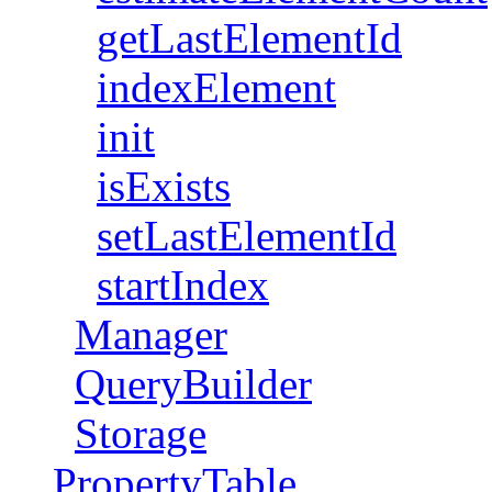
getLastElementId
indexElement
init
isExists
setLastElementId
startIndex
Manager
QueryBuilder
Storage
PropertyTable