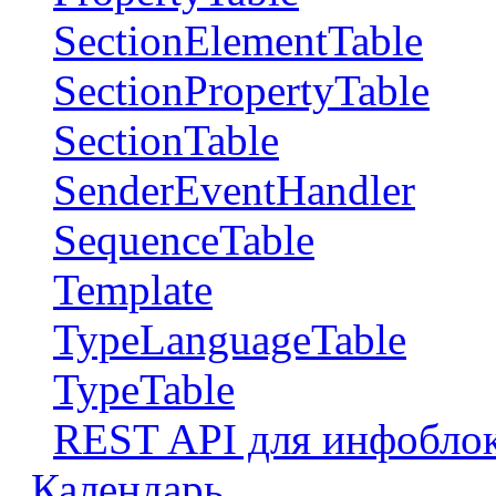
SectionElementTable
SectionPropertyTable
SectionTable
SenderEventHandler
SequenceTable
Template
TypeLanguageTable
TypeTable
REST API для инфобло
Календарь