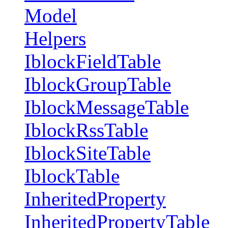
Model
Helpers
IblockFieldTable
IblockGroupTable
IblockMessageTable
IblockRssTable
IblockSiteTable
IblockTable
InheritedProperty
InheritedPropertyTable