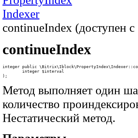
Indexer
continueIndex (доступен с 
continueIndex
integer public \Bitrix\Iblock\PropertyIndex\Indexer::co
	integer $interval

);
Метод выполняет один ша
количество проиндексиро
Нестатический метод.