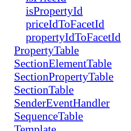
isPropertyId
priceIdToFacetId
propertyIdToFacetId
PropertyTable
SectionElementTable
SectionPropertyTable
SectionTable
SenderEventHandler
SequenceTable
Template