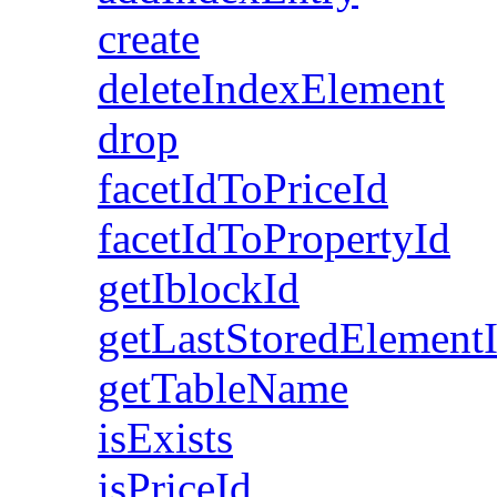
create
deleteIndexElement
drop
facetIdToPriceId
facetIdToPropertyId
getIblockId
getLastStoredElement
getTableName
isExists
isPriceId