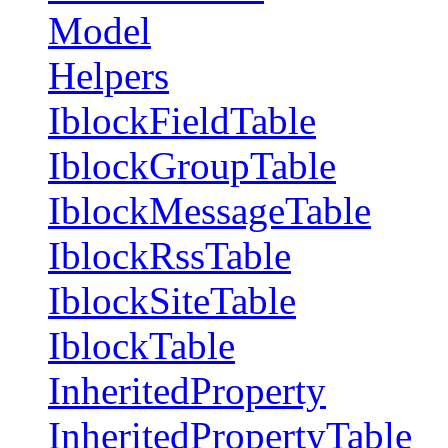
Model
Helpers
IblockFieldTable
IblockGroupTable
IblockMessageTable
IblockRssTable
IblockSiteTable
IblockTable
InheritedProperty
InheritedPropertyTable