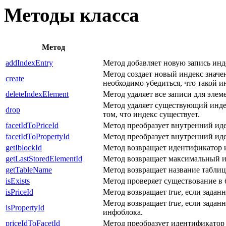
Методы класса
Метод
addIndexEntry
Метод добавляет новую запись инд
Метод создает новый индекс значе
create
необходимо убедиться, что такой и
deleteIndexElement
Метод удаляет все записи для элеме
Метод удаляет существующий индек
drop
том, что индекс существует.
facetIdToPriceId
Метод преобразует внутренний иде
facetIdToPropertyId
Метод преобразует внутренний ид
getIblockId
Метод возвращает идентификатор 
getLastStoredElementId
Метод возвращает максимальный и
getTableName
Метод возвращает название таблиц
isExists
Метод проверяет существование в б
isPriceId
Метод возвращает
true
, если зада
Метод возвращает
true
, если зада
isPropertyId
инфоблока.
priceIdToFacetId
Метод преобразует идентификатор