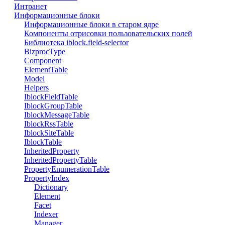
Интранет
Информационные блоки
Информационные блоки в старом ядре
Компоненты отрисовки пользовательских полей
Библиотека iblock.field-selector
BizprocType
Component
ElementTable
Model
Helpers
IblockFieldTable
IblockGroupTable
IblockMessageTable
IblockRssTable
IblockSiteTable
IblockTable
InheritedProperty
InheritedPropertyTable
PropertyEnumerationTable
PropertyIndex
Dictionary
Element
Facet
Indexer
Manager