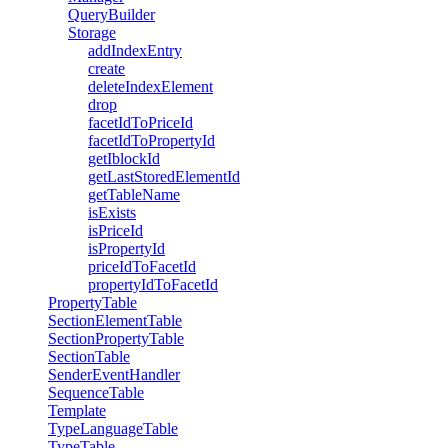
QueryBuilder
Storage
addIndexEntry
create
deleteIndexElement
drop
facetIdToPriceId
facetIdToPropertyId
getIblockId
getLastStoredElementId
getTableName
isExists
isPriceId
isPropertyId
priceIdToFacetId
propertyIdToFacetId
PropertyTable
SectionElementTable
SectionPropertyTable
SectionTable
SenderEventHandler
SequenceTable
Template
TypeLanguageTable
TypeTable