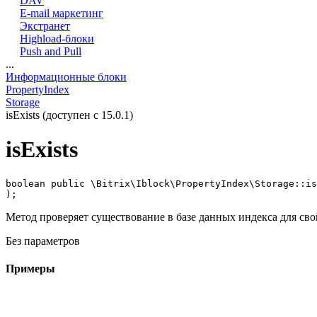
DAV
E-mail маркетинг
Экстранет
Highload-блоки
Push and Pull
...
Информационные блоки
PropertyIndex
Storage
isExists (доступен с 15.0.1)
isExists
boolean public \Bitrix\Iblock\PropertyIndex\Storage::is
);
Метод проверяет существование в базе данных индекса для сво
Без параметров
Примеры