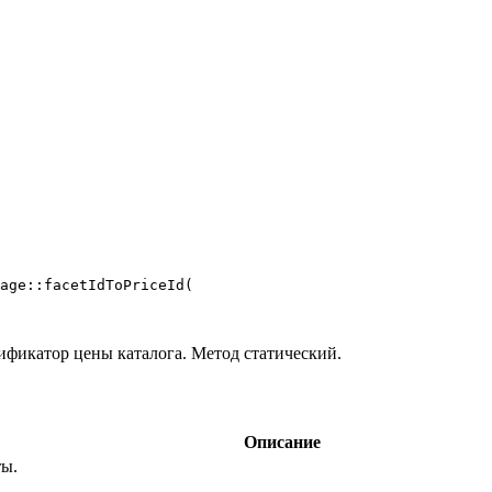
age::facetIdToPriceId(

фикатор цены каталога. Метод статический.
Описание
ты.