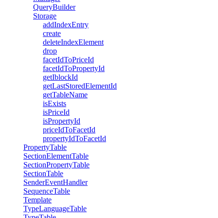
QueryBuilder
Storage
addIndexEntry
create
deleteIndexElement
drop
facetIdToPriceId
facetIdToPropertyId
getIblockId
getLastStoredElementId
getTableName
isExists
isPriceId
isPropertyId
priceIdToFacetId
propertyIdToFacetId
PropertyTable
SectionElementTable
SectionPropertyTable
SectionTable
SenderEventHandler
SequenceTable
Template
TypeLanguageTable
TypeTable