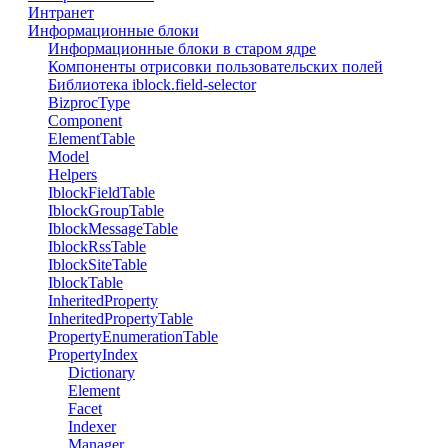
Интранет
Информационные блоки
Информационные блоки в старом ядре
Компоненты отрисовки пользовательских полей
Библиотека iblock.field-selector
BizprocType
Component
ElementTable
Model
Helpers
IblockFieldTable
IblockGroupTable
IblockMessageTable
IblockRssTable
IblockSiteTable
IblockTable
InheritedProperty
InheritedPropertyTable
PropertyEnumerationTable
PropertyIndex
Dictionary
Element
Facet
Indexer
Manager