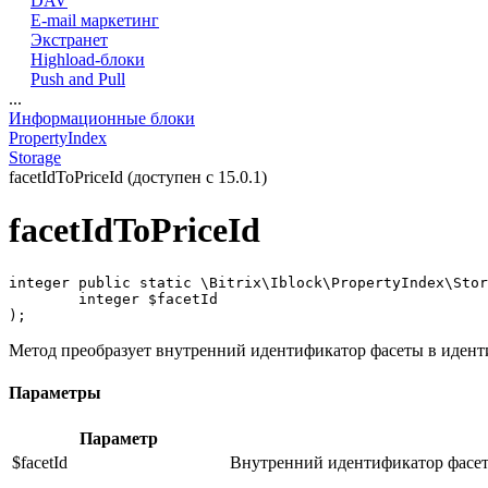
DAV
E-mail маркетинг
Экстранет
Highload-блоки
Push and Pull
...
Информационные блоки
PropertyIndex
Storage
facetIdToPriceId (доступен с 15.0.1)
facetIdToPriceId
integer public static \Bitrix\Iblock\PropertyIndex\Stor
	integer $facetId

);
Метод преобразует внутренний идентификатор фасеты в иденти
Параметры
Параметр
$facetId
Внутренний идентификатор фасе