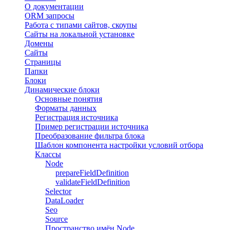
О документации
ORM запросы
Работа с типами сайтов, скоупы
Сайты на локальной установке
Домены
Сайты
Страницы
Папки
Блоки
Динамические блоки
Основные понятия
Форматы данных
Регистрация источника
Пример регистрации источника
Преобразование фильтра блока
Шаблон компонента настройки условий отбора
Классы
Node
prepareFieldDefinition
validateFieldDefinition
Selector
DataLoader
Seo
Source
Пространство имён Node