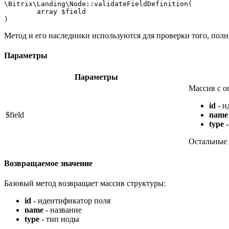
\Bitrix\Landing\Node::validateFieldDefinition(

	array $field

) 
Метод и его наследники используются для проверки того, полн
Параметры
Параметры
Массив с о
id
- и
$field
name
type
-
Остальные 
Возвращаемое значение
Базовый метод возвращает массив структуры:
id
- идентификатор поля
name
- название
type
- тип ноды