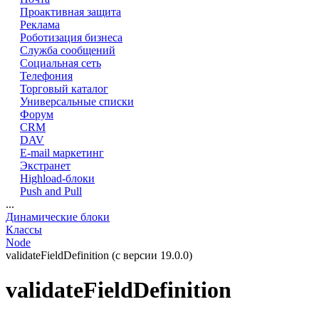
Проактивная защита
Реклама
Роботизация бизнеса
Служба сообщений
Социальная сеть
Телефония
Торговый каталог
Универсальные списки
Форум
CRM
DAV
E-mail маркетинг
Экстранет
Highload-блоки
Push and Pull
...
Динамические блоки
Классы
Node
validateFieldDefinition (с версии 19.0.0)
validateFieldDefinition