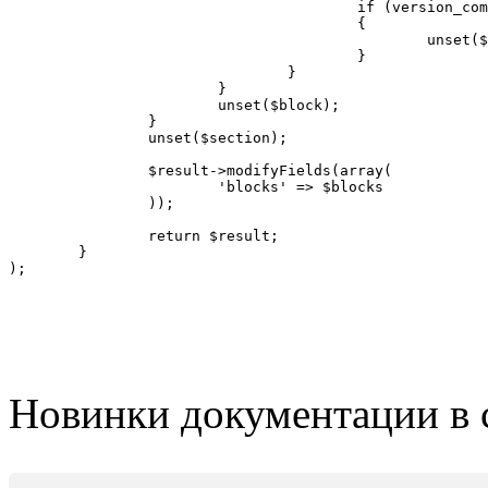
					if (version_compare('15.0.0', $blockVersion) < 0)

					{

						unset($section['items'][$blockCode]);

					}

				}

			}

			unset($block);

		}

		unset($section);

		$result->modifyFields(array(

			'blocks' => $blocks

		));

		return $result;

	}

);
Новинки документации в 