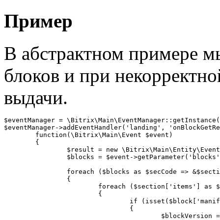
Пример
В абстрактном примере м
блоков и при некорректно
выдачи.
$eventManager = \Bitrix\Main\EventManager::getInstance(
$eventManager->addEventHandler('landing', 'onBlockGetRe
	function(\Bitrix\Main\Event $event)

	{

		$result = new \Bitrix\Main\Entity\EventResult;

		$blocks = $event->getParameter('blocks');

		foreach ($blocks as $secCode => &$section)

		{

			foreach ($section['items'] as $blockCode => &$block)

			{

				if (isset($block['manifest']['block']['version']))

				{

					$blockVersion = $block['manifest']['block']['version'];
