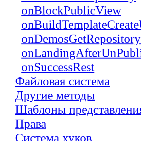
onBlockPublicView
onBuildTemplateCreate
onDemosGetRepository
onLandingAfterUnPubli
onSuccessRest
Файловая система
Другие методы
Шаблоны представлени
Права
Система хуков