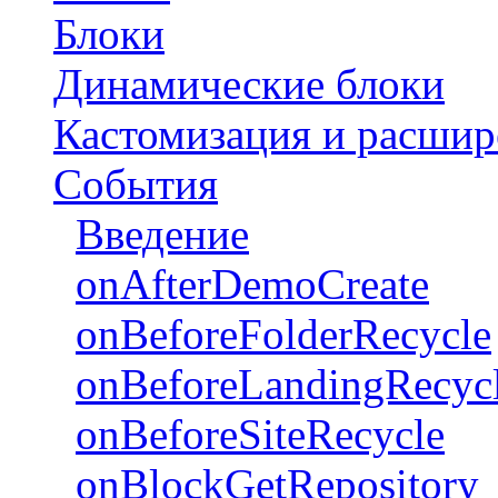
Блоки
Динамические блоки
Кастомизация и расшир
События
Введение
onAfterDemoCreate
onBeforeFolderRecycle
onBeforeLandingRecyc
onBeforeSiteRecycle
onBlockGetRepository