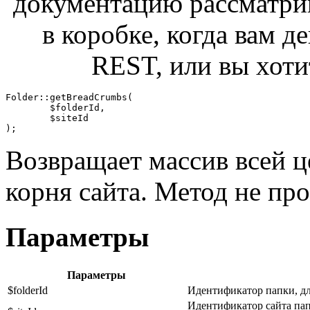
документацию рассматрив
в коробке, когда вам 
REST, или вы хотит
Folder::getBreadCrumbs(

	$folderId,

	$siteId

);
Возвращает массив всей ц
корня сайта. Метод не про
Параметры
Параметры
$folderId
Идентификатор папки, дл
Идентификатор сайта пап