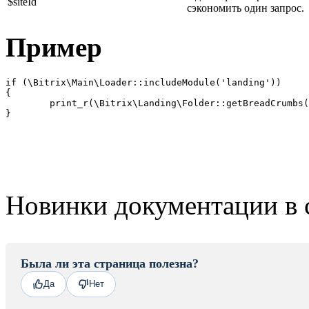
$siteId
сэкономить один запрос.
Пример
if (\Bitrix\Main\Loader::includeModule('landing'))

{

	print_r(\Bitrix\Landing\Folder::getBreadCrumbs(729));

}
Новинки документации в 
Была ли эта страница полезна?
Да
Нет