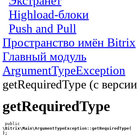
Экстранет
Highload-блоки
Push and Pull
Пространство имён Bitrix
Главный модуль
ArgumentTypeException
getRequiredType (с версии 
getRequiredType
\Bitrix\Main\ArgumentTypeException::getRequiredType(
);