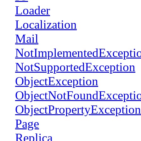
Loader
Localization
Mail
NotImplementedExcepti
NotSupportedException
ObjectException
ObjectNotFoundExcepti
ObjectPropertyException
Page
Replica