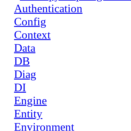
Authentication
Config
Context
Data
DB
Diag
DI
Engine
Entity
Environment