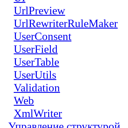
UrlPreview
UrlRewriterRuleMaker
UserConsent
UserField
UserTable
UserUtils
Validation
Web
XmlWriter
Управление структурой