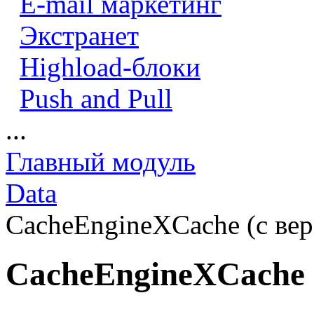
E-mail маркетинг
Экстранет
Highload-блоки
Push and Pull
...
Главный модуль
Data
CacheEngineXCache (с вер
CacheEngineXCache