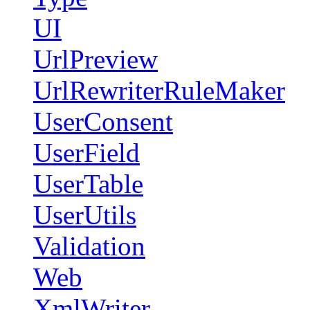
UI
UrlPreview
UrlRewriterRuleMaker
UserConsent
UserField
UserTable
UserUtils
Validation
Web
XmlWriter