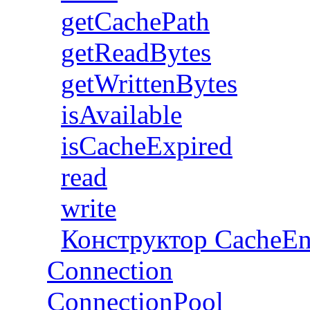
getCachePath
getReadBytes
getWrittenBytes
isAvailable
isCacheExpired
read
write
Конструктор CacheE
Connection
ConnectionPool