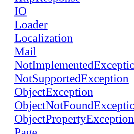
IO
Loader
Localization
Mail
NotImplementedExcepti
NotSupportedException
ObjectException
ObjectNotFoundExcepti
ObjectPropertyException
Page