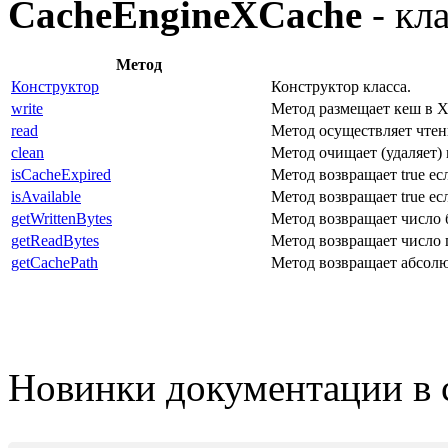
CacheEngineXCache
- кл
Метод
Конструктор
Конструктор класса.
write
Метод размещает кеш в X
read
Метод осуществляет чтен
clean
Метод очищает (удаляет)
isCacheExpired
Метод возвращает true ес
isAvailable
Метод возвращает true ес
getWrittenBytes
Метод возвращает число 
getReadBytes
Метод возвращает число 
getCachePath
Метод возвращает абсолю
Новинки документации в 