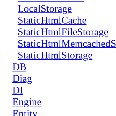
LocalStorage
StaticHtmlCache
StaticHtmlFileStorage
StaticHtmlMemcachedS
StaticHtmlStorage
DB
Diag
DI
Engine
Entity