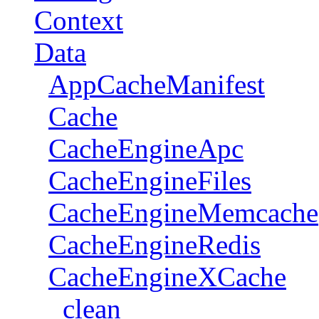
Context
Data
AppCacheManifest
Cache
CacheEngineApc
CacheEngineFiles
CacheEngineMemcache
CacheEngineRedis
CacheEngineXCache
clean