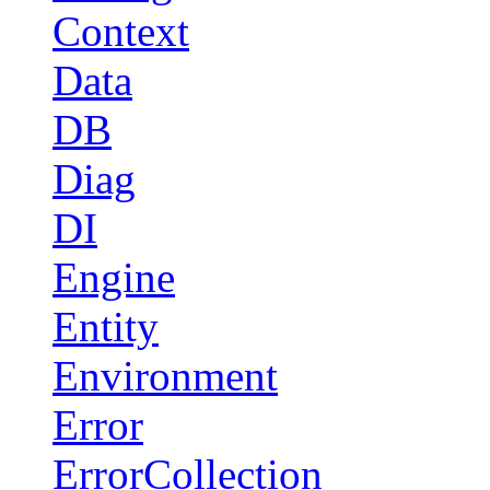
Context
Data
DB
Diag
DI
Engine
Entity
Environment
Error
ErrorCollection