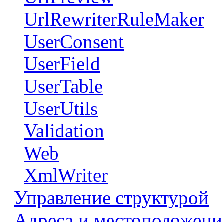
UrlRewriterRuleMaker
UserConsent
UserField
UserTable
UserUtils
Validation
Web
XmlWriter
Управление структурой
Адреса и местоположени