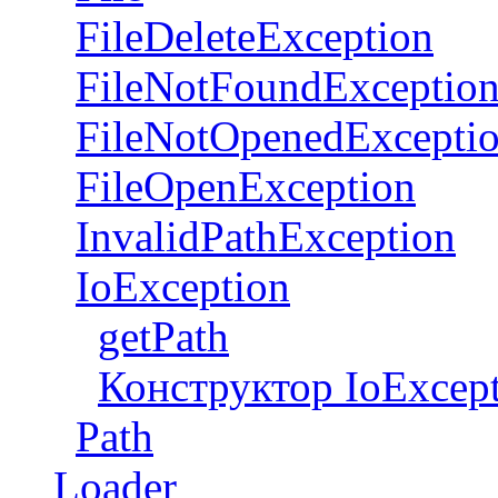
FileDeleteException
FileNotFoundExceptio
FileNotOpenedExcepti
FileOpenException
InvalidPathException
IoException
getPath
Конструктор IoExcep
Path
Loader