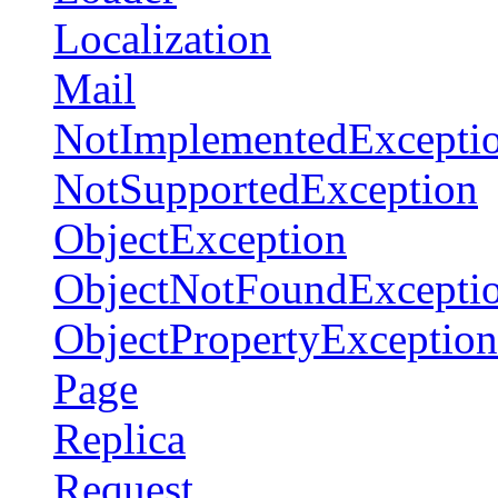
Localization
Mail
NotImplementedExcepti
NotSupportedException
ObjectException
ObjectNotFoundExcepti
ObjectPropertyException
Page
Replica
Request