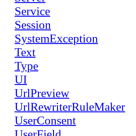
Service
Session
SystemException
Text
Type
UI
UrlPreview
UrlRewriterRuleMaker
UserConsent
UserField