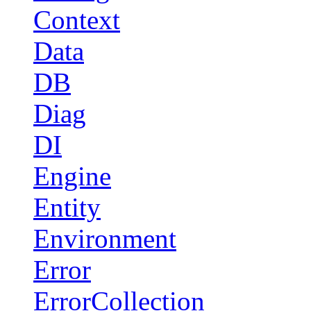
Context
Data
DB
Diag
DI
Engine
Entity
Environment
Error
ErrorCollection