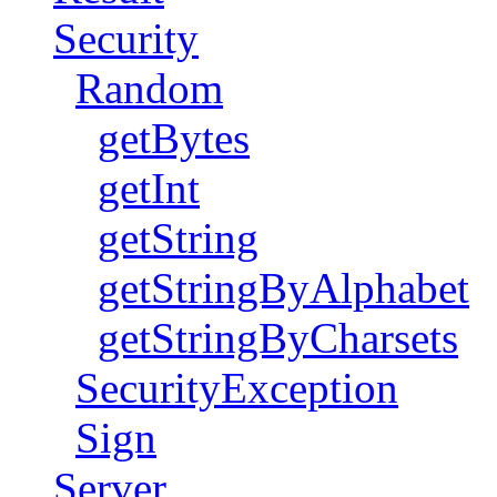
Security
Random
getBytes
getInt
getString
getStringByAlphabet
getStringByCharsets
SecurityException
Sign
Server