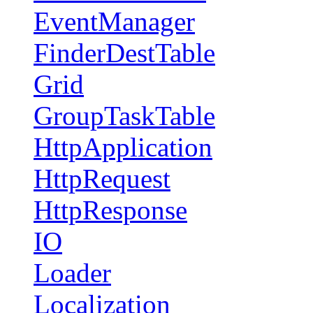
EventManager
FinderDestTable
Grid
GroupTaskTable
HttpApplication
HttpRequest
HttpResponse
IO
Loader
Localization