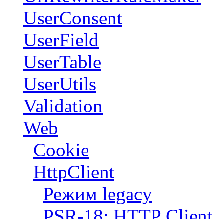
UserConsent
UserField
UserTable
UserUtils
Validation
Web
Cookie
HttpClient
Режим legacy
PSR-18: HTTP Client