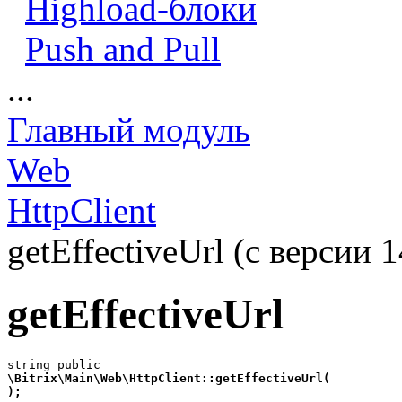
Highload-блоки
Push and Pull
...
Главный модуль
Web
HttpClient
getEffectiveUrl (с версии 1
getEffectiveUrl
\Bitrix\Main\Web\HttpClient::getEffectiveUrl(
);