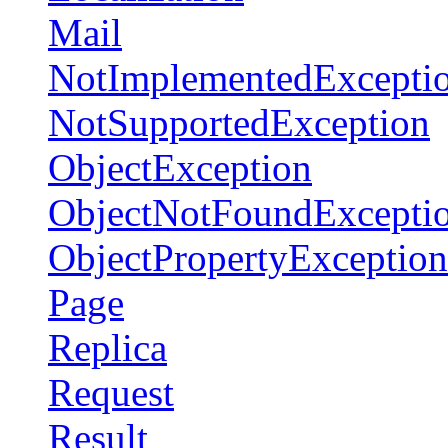
Mail
NotImplementedExcepti
NotSupportedException
ObjectException
ObjectNotFoundExcepti
ObjectPropertyException
Page
Replica
Request
Result