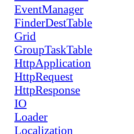
EventManager
FinderDestTable
Grid
GroupTaskTable
HttpApplication
HttpRequest
HttpResponse
IO
Loader
Localization