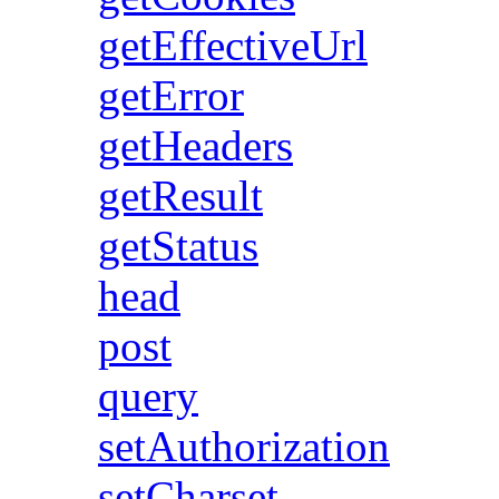
getEffectiveUrl
getError
getHeaders
getResult
getStatus
head
post
query
setAuthorization
setCharset