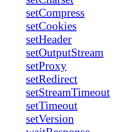
setCompress
setCookies
setHeader
setOutputStream
setProxy
setRedirect
setStreamTimeout
setTimeout
setVersion
waitResponse