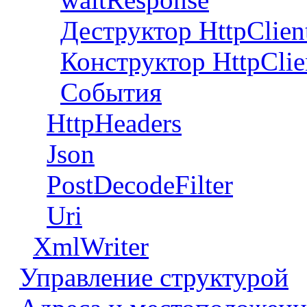
Деструктор HttpClien
Конструктор HttpClie
События
HttpHeaders
Json
PostDecodeFilter
Uri
XmlWriter
Управление структурой