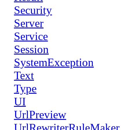
Security
Server
Service
Session
SystemException
Text
Type
UI
UrlPreview
UrlRewriterRuleMaker