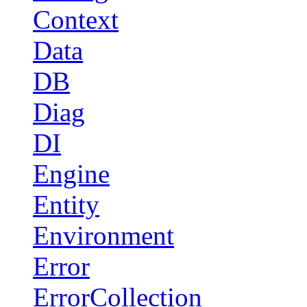
Context
Data
DB
Diag
DI
Engine
Entity
Environment
Error
ErrorCollection