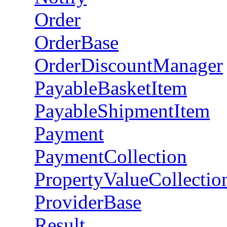
Order
OrderBase
OrderDiscountManager
PayableBasketItem
PayableShipmentItem
Payment
PaymentCollection
PropertyValueCollectio
ProviderBase
Result