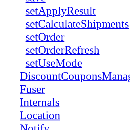
setApplyResult
setCalculateShipments
setOrder
setOrderRefresh
setUseMode
DiscountCouponsMana
Fuser
Internals
Location
Notify