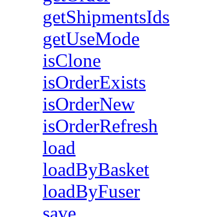
getShipmentsIds
getUseMode
isClone
isOrderExists
isOrderNew
isOrderRefresh
load
loadByBasket
loadByFuser
save