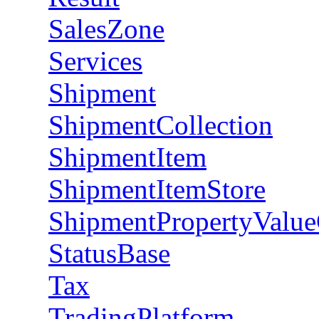
SalesZone
Services
Shipment
ShipmentCollection
ShipmentItem
ShipmentItemStore
ShipmentPropertyValue
StatusBase
Tax
TradingPlatform