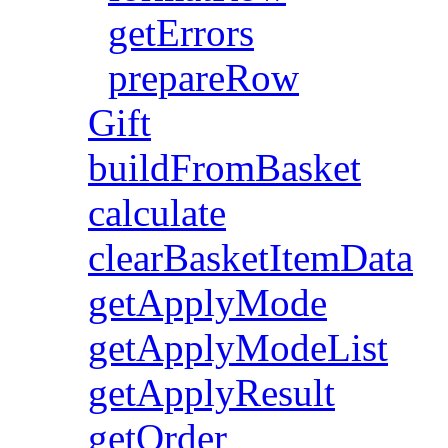
getErrors
prepareRow
Gift
buildFromBasket
calculate
clearBasketItemData
getApplyMode
getApplyModeList
getApplyResult
getOrder