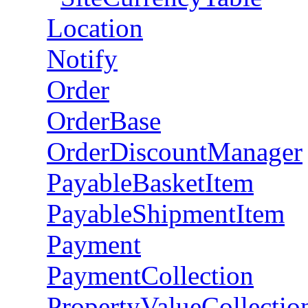
Location
Notify
Order
OrderBase
OrderDiscountManager
PayableBasketItem
PayableShipmentItem
Payment
PaymentCollection
PropertyValueCollectio