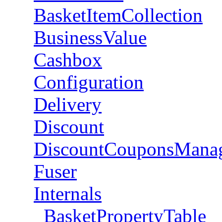
BasketItemCollection
BusinessValue
Cashbox
Configuration
Delivery
Discount
DiscountCouponsMana
Fuser
Internals
BasketPropertyTable