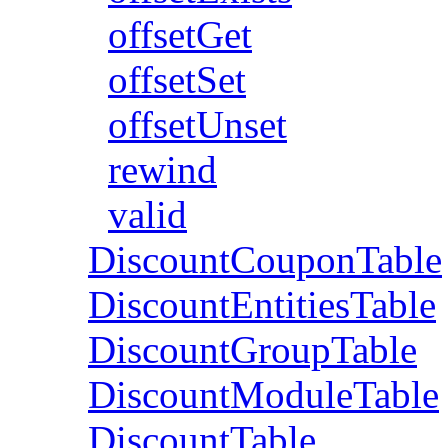
offsetGet
offsetSet
offsetUnset
rewind
valid
DiscountCouponTable
DiscountEntitiesTable
DiscountGroupTable
DiscountModuleTable
DiscountTable