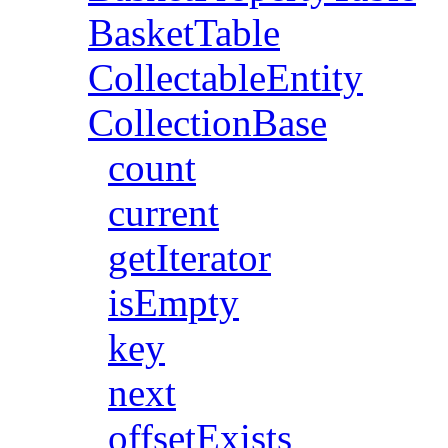
BasketTable
CollectableEntity
CollectionBase
count
current
getIterator
isEmpty
key
next
offsetExists