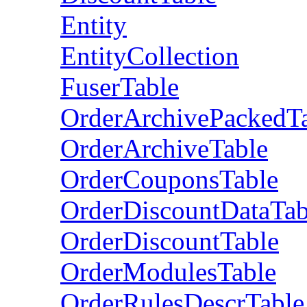
Entity
EntityCollection
FuserTable
OrderArchivePackedT
OrderArchiveTable
OrderCouponsTable
OrderDiscountDataTab
OrderDiscountTable
OrderModulesTable
OrderRulesDescrTable