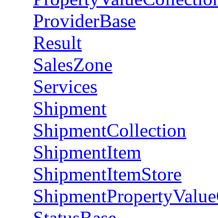
ProviderBase
Result
SalesZone
Services
Shipment
ShipmentCollection
ShipmentItem
ShipmentItemStore
ShipmentPropertyValue
StatusBase