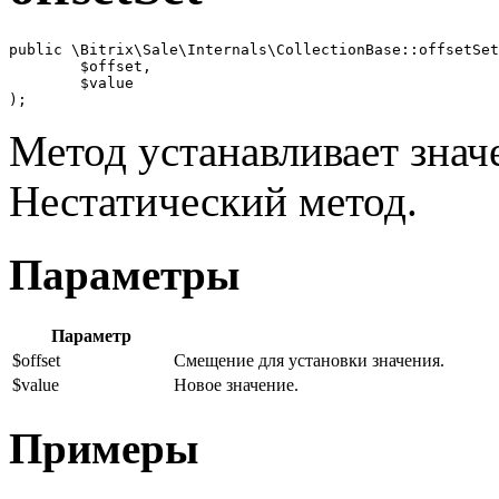
public \Bitrix\Sale\Internals\CollectionBase::offsetSet
	$offset,

	$value

);
Метод устанавливает знач
Нестатический метод.
Параметры
Параметр
$offset
Смещение для установки значения.
$value
Новое значение.
Примеры