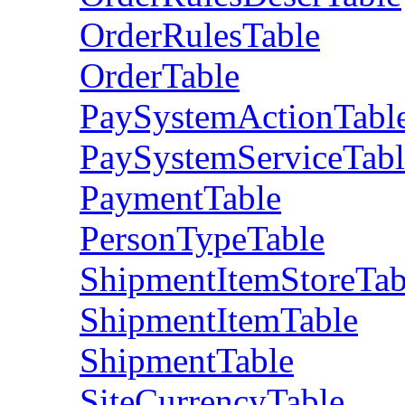
OrderRulesTable
OrderTable
PaySystemActionTabl
PaySystemServiceTabl
PaymentTable
PersonTypeTable
ShipmentItemStoreTab
ShipmentItemTable
ShipmentTable
SiteCurrencyTable