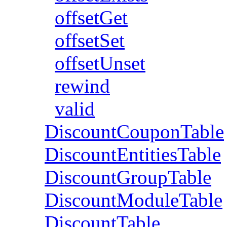
offsetGet
offsetSet
offsetUnset
rewind
valid
DiscountCouponTable
DiscountEntitiesTable
DiscountGroupTable
DiscountModuleTable
DiscountTable