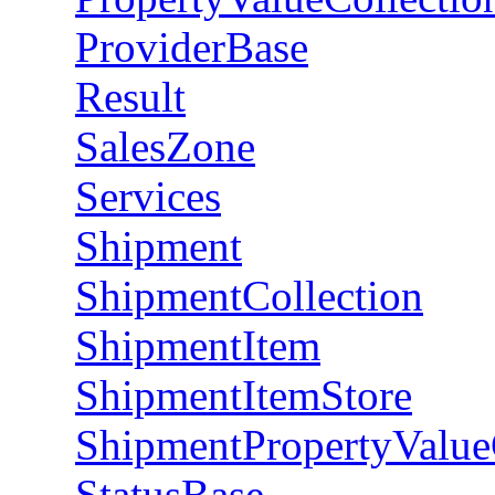
ProviderBase
Result
SalesZone
Services
Shipment
ShipmentCollection
ShipmentItem
ShipmentItemStore
ShipmentPropertyValue
StatusBase