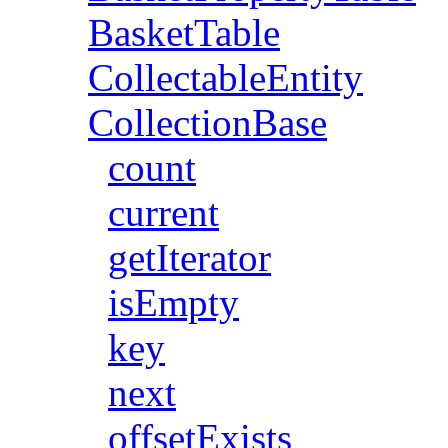
BasketTable
CollectableEntity
CollectionBase
count
current
getIterator
isEmpty
key
next
offsetExists