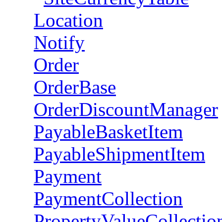
Location
Notify
Order
OrderBase
OrderDiscountManager
PayableBasketItem
PayableShipmentItem
Payment
PaymentCollection
PropertyValueCollectio