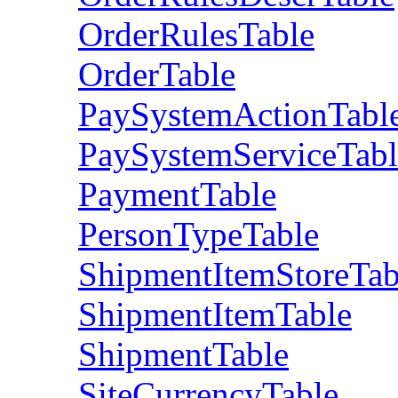
OrderRulesTable
OrderTable
PaySystemActionTabl
PaySystemServiceTabl
PaymentTable
PersonTypeTable
ShipmentItemStoreTab
ShipmentItemTable
ShipmentTable
SiteCurrencyTable