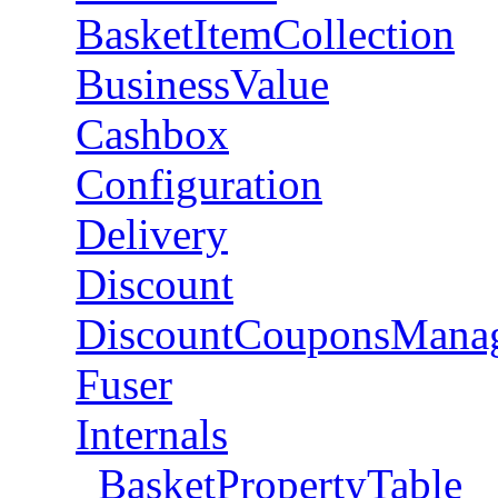
BasketItemCollection
BusinessValue
Cashbox
Configuration
Delivery
Discount
DiscountCouponsMana
Fuser
Internals
BasketPropertyTable