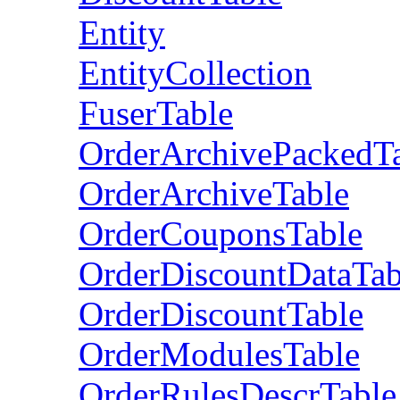
Entity
EntityCollection
FuserTable
OrderArchivePackedT
OrderArchiveTable
OrderCouponsTable
OrderDiscountDataTab
OrderDiscountTable
OrderModulesTable
OrderRulesDescrTable