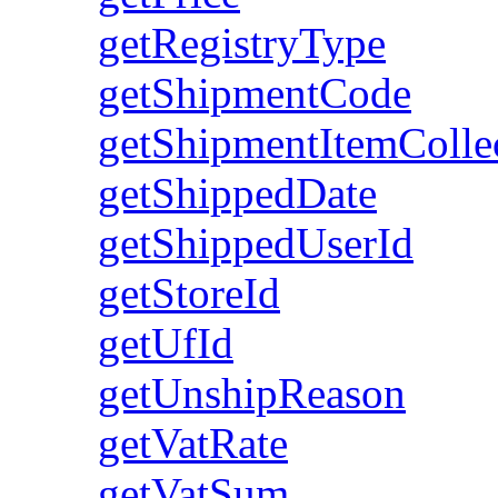
getRegistryType
getShipmentCode
getShipmentItemColle
getShippedDate
getShippedUserId
getStoreId
getUfId
getUnshipReason
getVatRate
getVatSum