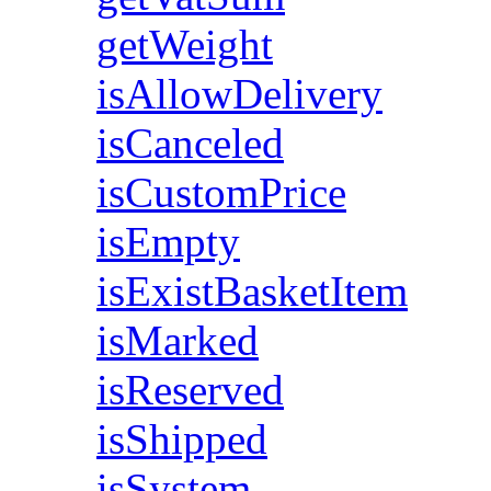
getWeight
isAllowDelivery
isCanceled
isCustomPrice
isEmpty
isExistBasketItem
isMarked
isReserved
isShipped
isSystem