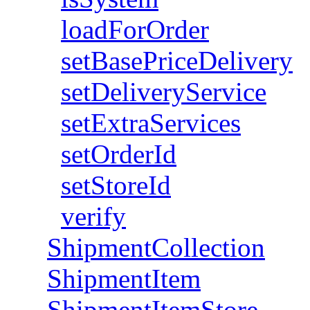
loadForOrder
setBasePriceDelivery
setDeliveryService
setExtraServices
setOrderId
setStoreId
verify
ShipmentCollection
ShipmentItem
ShipmentItemStore