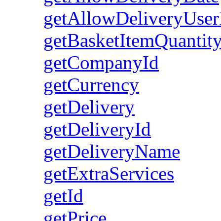
getAllowDeliveryUser
getBasketItemQuantit
getCompanyId
getCurrency
getDelivery
getDeliveryId
getDeliveryName
getExtraServices
getId
getPrice