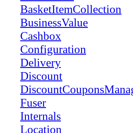
BasketItemCollection
BusinessValue
Cashbox
Configuration
Delivery
Discount
DiscountCouponsMana
Fuser
Internals
Location