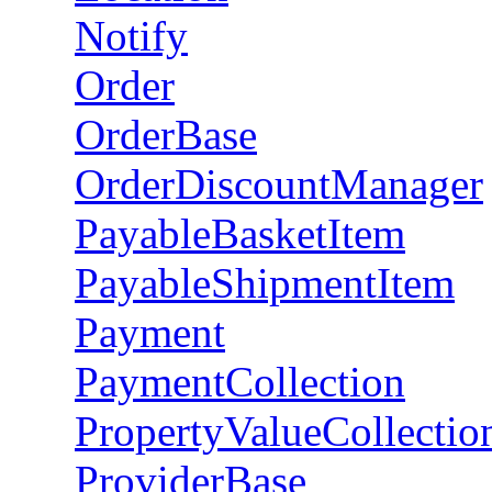
Notify
Order
OrderBase
OrderDiscountManager
PayableBasketItem
PayableShipmentItem
Payment
PaymentCollection
PropertyValueCollectio
ProviderBase