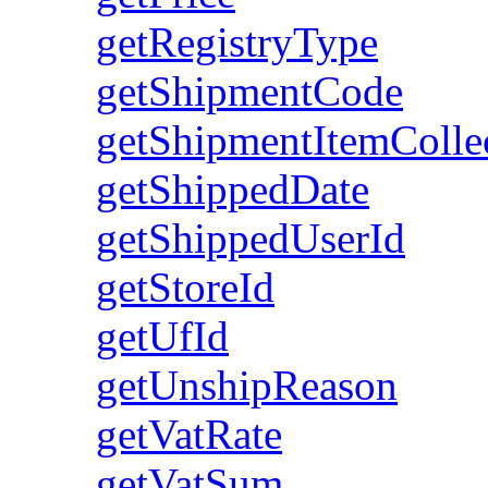
getRegistryType
getShipmentCode
getShipmentItemColle
getShippedDate
getShippedUserId
getStoreId
getUfId
getUnshipReason
getVatRate
getVatSum