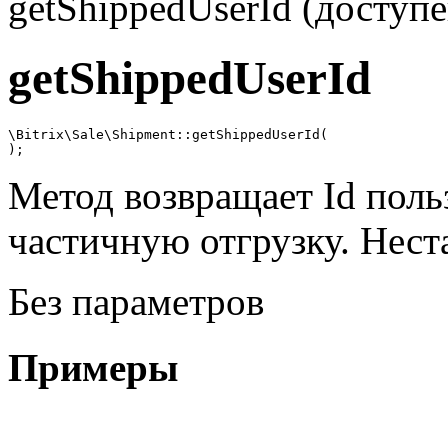
getShippedUserId (доступе
getShippedUserId
\Bitrix\Sale\Shipment::getShippedUserId(

);
Метод возвращает Id поль
частичную отгрузку. Нест
Без параметров
Примеры