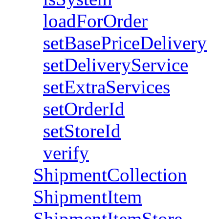
loadForOrder
setBasePriceDelivery
setDeliveryService
setExtraServices
setOrderId
setStoreId
verify
ShipmentCollection
ShipmentItem
ShipmentItemStore