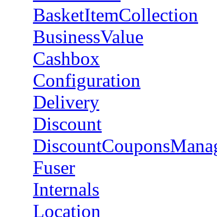
BasketItemCollection
BusinessValue
Cashbox
Configuration
Delivery
Discount
DiscountCouponsMana
Fuser
Internals
Location