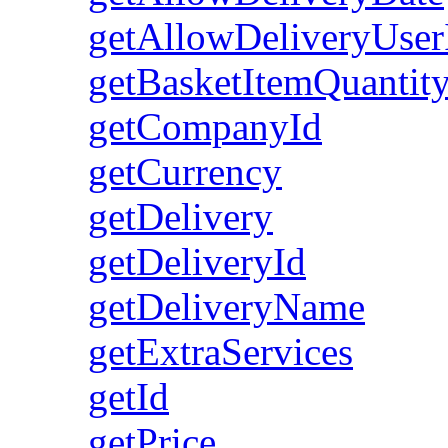
getAllowDeliveryUser
getBasketItemQuantit
getCompanyId
getCurrency
getDelivery
getDeliveryId
getDeliveryName
getExtraServices
getId
getPrice