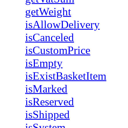
getWeight
isAllowDelivery
isCanceled
isCustomPrice
isEmpty
isExistBasketItem
isMarked
isReserved
isShipped
isSystem