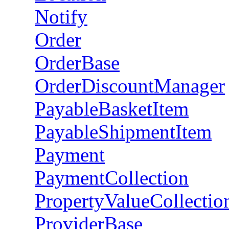
Notify
Order
OrderBase
OrderDiscountManager
PayableBasketItem
PayableShipmentItem
Payment
PaymentCollection
PropertyValueCollectio
ProviderBase