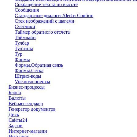
Сокращение текста по высоте
Сообщения
Стандартные диалоги Alert и Confirm
Стек изображений с шагами
Счётчики
Таймер обратного отсчета
Таймлайн
Тулбар
Тултипы
Тур
Формы
Формы.Обратная связь
Формы.Сетка
Штрих-коды
Vue-компоненты
Бизнес-процессы
Блоги
Валюты
Веб-мессенджер
Генератор документов
Диск
Сайты24
Задачи
Интернет-магазин
Интранет