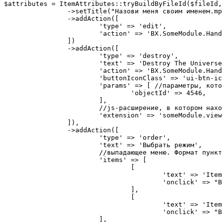
$attributes = ItemAttributes::tryBuildByFileId($fileId,
		->setTitle("Назови меня своим именем.mp4")

		->addAction([

			'type' => 'edit',

			'action' => 'BX.SomeModule.Handlers.runEdit',

		])

		->addAction([

			'type' => 'destroy',

			'text' => 'Destroy The Universe',

			'action' => 'BX.SomeModule.Handlers.destroy', //ссылка на фунцкию-обработчик

			'buttonIconClass' => 'ui-btn-icon-remove', //класс иконки кнопки

			'params' => [ //параметры, которые будут переданы внутрь функции-обработчика

				'objectId' => 4546,

			],

			//js-расширение, в котором находятся функции-обработчики.Это расширение будет автоматически загружено при просмотре

			'extension' => 'someModule.viewer.actions', 

		]),

		->addAction([

			'type' => 'order',

			'text' => 'Выбрать режим',

			//выпадающее меню. Формат пунктов см. в BX.PopupMenuWindow

			'items' => [

				[

 					'text' => 'Item 1',

					'onclick' => "BX.SomeModule.Handlers.handleClick(1)",

				],            

				[

					'text' => 'Item 2',

					'onclick' => "BX.SomeModule.Handlers.handleClick(2)",

			],
