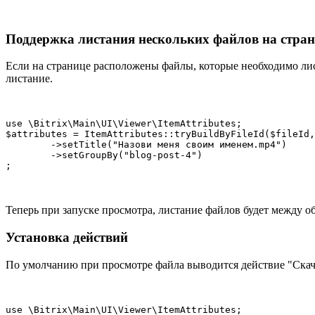
Поддержка листания нескольких файлов на стра
Если на странице расположены файлы, которые необходимо лис
листание.
use \Bitrix\Main\UI\Viewer\ItemAttributes;

$attributes = ItemAttributes::tryBuildByFileId($fileId,
	->setTitle("Назови меня своим именем.mp4")

	->setGroupBy("blog-post-4")

Теперь при запуске просмотра, листание файлов будет между о
Установка действий
По умолчанию при просмотре файла выводится действие "Скача
use \Bitrix\Main\UI\Viewer\ItemAttributes;
