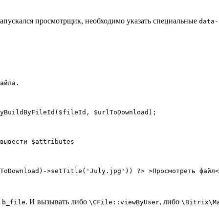
запускался просмотрщик, необходимо указать специальные
data-
айла.  

yBuildByFileId($fileId, $urlToDownload);

вывести $attributes

з
. И вызывать либо
, либо
b_file
\CFile::viewByUser
\Bitrix\M