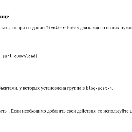
нице
тать, то при создании
для каждого из них нужн
ItemAttributes
 $urlToDownload)

бъектами, у которых установлена группа в
.
blog-post-4
ть". Если необходимо добавить свои действия, то используйте
I