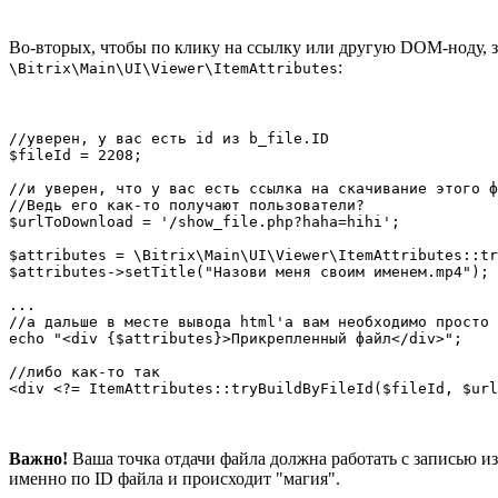
Во-вторых, чтобы по клику на ссылку или другую DOM-ноду, 
:
\Bitrix\Main\UI\Viewer\ItemAttributes
//уверен, у вас есть id из b_file.ID

$fileId = 2208;

//и уверен, что у вас есть ссылка на скачивание этого ф
//Ведь его как-то получают пользователи?  

$urlToDownload = '/show_file.php?haha=hihi';

$attributes = \Bitrix\Main\UI\Viewer\ItemAttributes::tr
$attributes->setTitle("Назови меня своим именем.mp4");

...

//а дальше в месте вывода html'a вам необходимо просто 
echo "<div {$attributes}>Прикрепленный файл</div>";

//либо как-то так

Важно!
Ваша точка отдачи файла должна работать с записью и
именно по ID файла и происходит "магия".