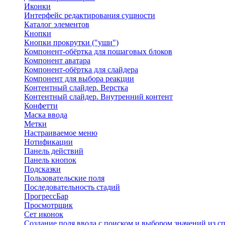
Иконки
Интерфейс редактирования сущности
Каталог элементов
Кнопки
Кнопки прокрутки ("уши")
Компонент-обёртка для пошаговых блоков
Компонент аватара
Компонент-обёртка для слайдера
Компонент для выбора реакции
Контентный слайдер. Верстка
Контентный слайдер. Внутренний контент
Конфетти
Маска ввода
Метки
Настраиваемое меню
Нотификации
Панель действий
Панель кнопок
Подсказки
Пользовательские поля
Последовательность стадий
ПрогрессБар
Просмотрщик
Сет иконок
Создание поля ввода с поиском и выбором значений из с