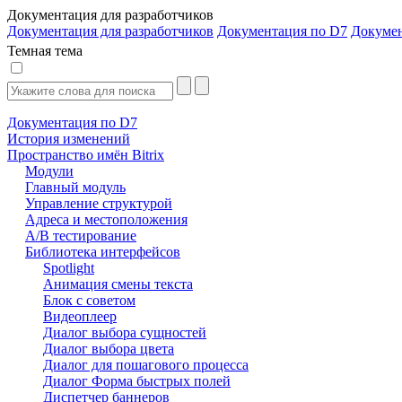
Документация для разработчиков
Документация для разработчиков
Документация по D7
Докуме
Темная тема
Документация по D7
История изменений
Пространство имён Bitrix
Модули
Главный модуль
Управление структурой
Адреса и местоположения
А/В тестирование
Библиотека интерфейсов
Spotlight
Анимация смены текста
Блок с советом
Видеоплеер
Диалог выбора сущностей
Диалог выбора цвета
Диалог для пошагового процесса
Диалог Форма быстрых полей
Диспетчер баннеров