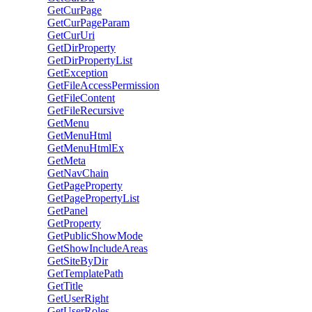
GetCurPage
GetCurPageParam
GetCurUri
GetDirProperty
GetDirPropertyList
GetException
GetFileAccessPermission
GetFileContent
GetFileRecursive
GetMenu
GetMenuHtml
GetMenuHtmlEx
GetMeta
GetNavChain
GetPageProperty
GetPagePropertyList
GetPanel
GetProperty
GetPublicShowMode
GetShowIncludeAreas
GetSiteByDir
GetTemplatePath
GetTitle
GetUserRight
GetUserRoles