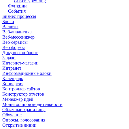
CUserTypeString
Функции
События
Бизнес-процессы
Блоги
Валюты
Веб-аналитика
Веб-мессенджер
Веб-сервисы
Веб-формы
Документооборот
Задачи
Интернет-магазин
Интранет
Информационные блоки
Календарь
Конверсия
Контроллер сайтов
Конструктор отчетов
Менеджер идей
Монитор производительности
Облачные хранилища
Обучение
Опросы, голосования
Открытые линии