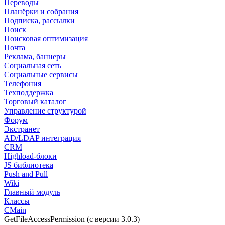
Переводы
Планёрки и собрания
Подписка, рассылки
Поиск
Поисковая оптимизация
Почта
Реклама, баннеры
Социальная сеть
Социальные сервисы
Телефония
Техподдержка
Торговый каталог
Управление структурой
Форум
Экстранет
AD/LDAP интеграция
CRM
Highload-блоки
JS библиотека
Push and Pull
Wiki
Главный модуль
Классы
CMain
GetFileAccessPermission (с версии 3.0.3)