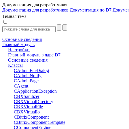
Документация для разработчиков
Документация для разработчиков
Документация по D7
Докуме
Темная тема
Основные сведения
Главный модуль
Настройки
Главный модуль в ядре D7
Основные сведения
Классы
CAdminFileDialog
CAdminNotify
CAdminPage
CAgent
CApplicationException
CBXSanitizer
CBXVirtualDirectory
CBXVirtualFile
CBXVirtualIo
CBitrixComponent
CBitrixComponentTemplate
CComponentEngine