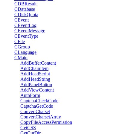
CDBResult
CDatabase
CDiskQuota
CEvent
CEventLog
CEventMessage
CEventType
CFile
CGroup
CLanguage
CMain
AddBufferContent
AddChainItem
AddHeadScript
AddHeadString
AddPanelButton
AddViewContent
AuthForm
CaptchaCheckCode
CaptchaGetCode
ConvertCharset
ConvertCharsetArray
CopyFileAccessPermission
GetCSS
GetCurDir