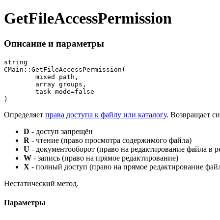
GetFileAccessPermission
Описание и параметры
string

CMain::GetFileAccessPermission(

	mixed path,

	array groups,

	task_mode=false

)
Определяет
права доступа к файлу или каталогу
. Возвращает с
D
- доступ запрещён
R
- чтение (право просмотра содержимого файла)
U
- документооборот (право на редактирование файла в 
W
- запись (право на прямое редактирование)
X
- полный доступ (право на прямое редактирование файл
Нестатический метод.
Параметры