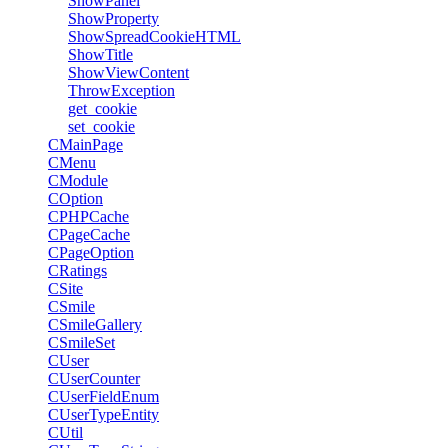
ShowPanel
ShowProperty
ShowSpreadCookieHTML
ShowTitle
ShowViewContent
ThrowException
get_cookie
set_cookie
CMainPage
CMenu
CModule
COption
CPHPCache
CPageCache
CPageOption
CRatings
CSite
CSmile
CSmileGallery
CSmileSet
CUser
CUserCounter
CUserFieldEnum
CUserTypeEntity
CUtil