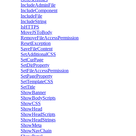
IncludeAdminFile
IncludeComponent
IncludeFile
IncludeString
IsHTTPS
MoveJSToBody
RemoveFileAccessPermission
ResetException
SaveFileContent
SetAdditionalCSS
SetCurPage
SetDirProperty
SetFileAccessPermission
SetPageProperty
SetTemplateCSS
SetTitle
ShowBanner
ShowBodyScripts
ShowCSS
ShowHead
ShowHeadScripts
ShowHeadStrings
ShowMeta
ShowNavChain