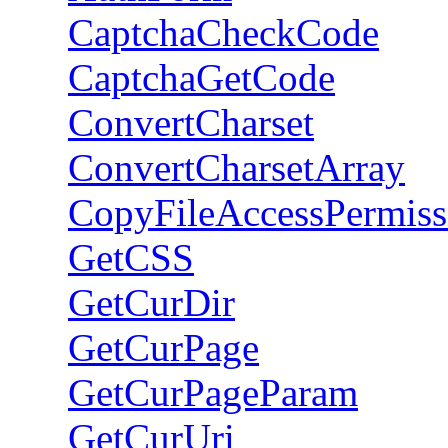
CaptchaCheckCode
CaptchaGetCode
ConvertCharset
ConvertCharsetArray
CopyFileAccessPermiss
GetCSS
GetCurDir
GetCurPage
GetCurPageParam
GetCurUri