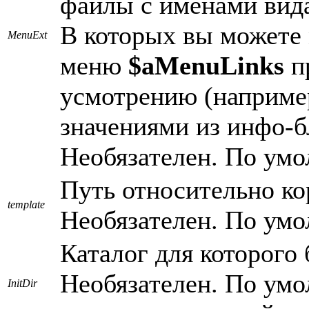
файлы с именами вид
В которых вы можете
MenuExt
меню
$aMenuLinks
п
усмотрению (наприме
значениями из инфо-б
Необязателен. По умол
Путь относительно ко
template
Необязателен. По умол
Каталог для которого 
Необязателен. По умол
InitDir