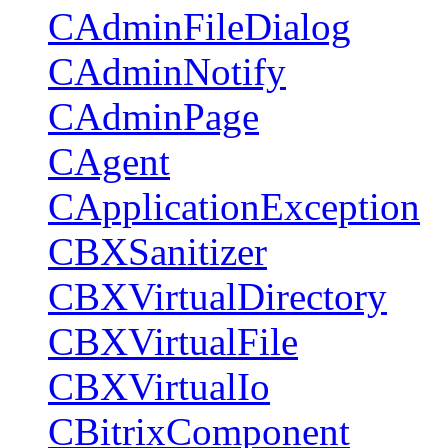
CAdminFileDialog
CAdminNotify
CAdminPage
CAgent
CApplicationException
CBXSanitizer
CBXVirtualDirectory
CBXVirtualFile
CBXVirtualIo
CBitrixComponent