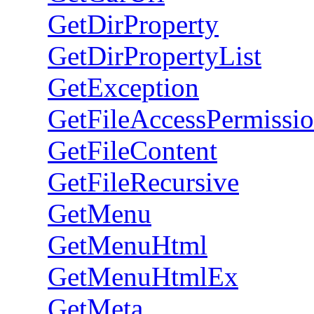
GetDirProperty
GetDirPropertyList
GetException
GetFileAccessPermissi
GetFileContent
GetFileRecursive
GetMenu
GetMenuHtml
GetMenuHtmlEx
GetMeta