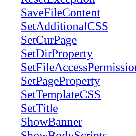
SaveFileContent
SetAdditionalCSS
SetCurPage
SetDirProperty
SetFileAccessPermissio
SetPageProperty
SetTemplateCSS
SetTitle
ShowBanner
ShowBodyScripts