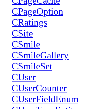
CPageCache
CPageOption
CRatings
CSite
CSmile
CSmileGallery
CSmileSet
CUser
CUserCounter
CUserFieldEnum