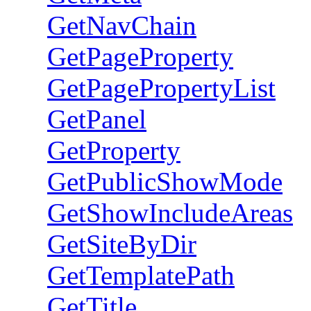
GetNavChain
GetPageProperty
GetPagePropertyList
GetPanel
GetProperty
GetPublicShowMode
GetShowIncludeAreas
GetSiteByDir
GetTemplatePath
GetTitle