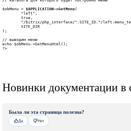
// каталога для которого будет построено меню

$obMenu = 
$APPLICATION->GetMenu
(

	"left",

	true,

	"/bitrix/php_interface/".SITE_ID."/left.menu_template.php", 

	SITE_DIR

);

// выводим меню

echo $obMenu->GetMenuHtml();

?>
Новинки документации в 
Была ли эта страница полезна?
Да
Нет