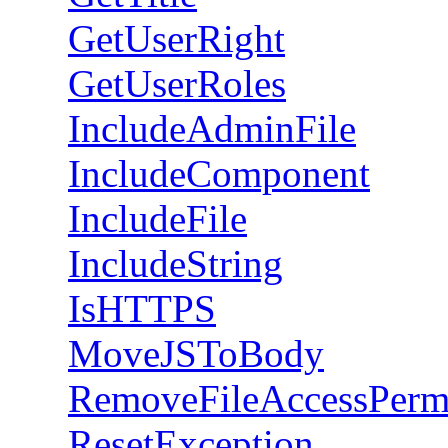
GetUserRight
GetUserRoles
IncludeAdminFile
IncludeComponent
IncludeFile
IncludeString
IsHTTPS
MoveJSToBody
RemoveFileAccessPerm
ResetException