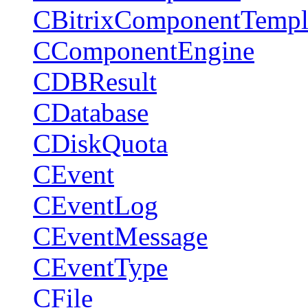
CBitrixComponentTempl
CComponentEngine
CDBResult
CDatabase
CDiskQuota
CEvent
CEventLog
CEventMessage
CEventType
CFile