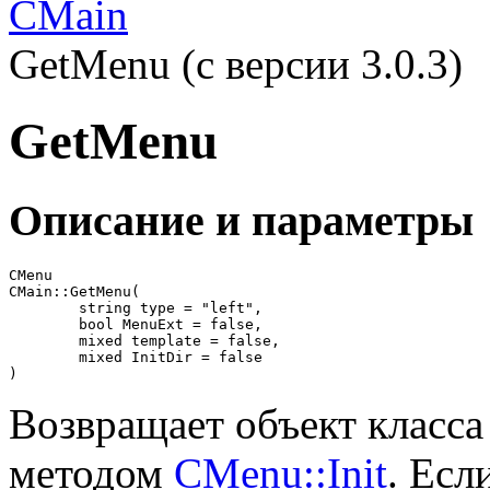
CMain
GetMenu (с версии 3.0.3)
GetMenu
Описание и параметры
CMenu

CMain::GetMenu(

	string type = "left",

	bool MenuExt = false,

	mixed template = false,

	mixed InitDir = false

)
Возвращает объект класс
методом
CMenu::Init
. Есл