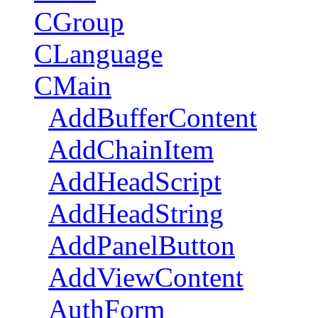
CGroup
CLanguage
CMain
AddBufferContent
AddChainItem
AddHeadScript
AddHeadString
AddPanelButton
AddViewContent
AuthForm