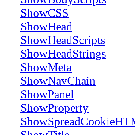
ShowCSS
ShowHead
ShowHeadScripts
ShowHeadStrings
ShowMeta
ShowNavChain
ShowPanel
ShowProperty
ShowSpreadCookieH
ShowTitle