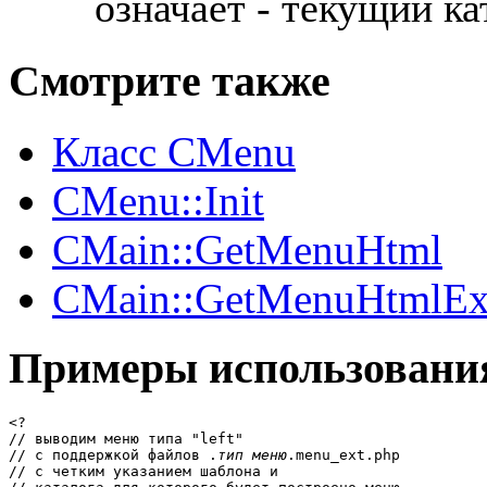
означает - текущий ка
Смотрите также
Класс CMenu
CMenu::Init
CMain::GetMenuHtml
CMain::GetMenuHtmlE
Примеры использовани
<?

// выводим меню типа "left"

// с поддержкой файлов .
тип меню
.menu_ext.php

// с четким указанием шаблона и 
