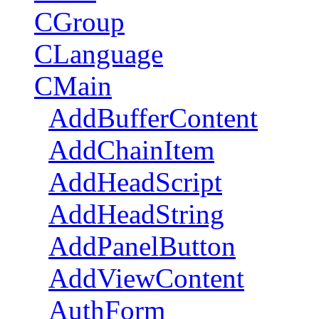
CGroup
CLanguage
CMain
AddBufferContent
AddChainItem
AddHeadScript
AddHeadString
AddPanelButton
AddViewContent
AuthForm