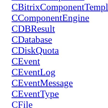
CBitrixComponentTempl
CComponentEngine
CDBResult
CDatabase
CDiskQuota
CEvent
CEventLog
CEventMessage
CEventType
CFile