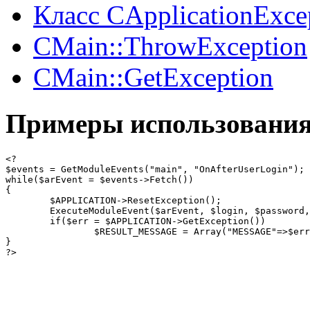
Класс CApplicationExce
CMain::ThrowException
CMain::GetException
Примеры использовани
<?

$events = GetModuleEvents("main", "OnAfterUserLogin");

while($arEvent = $events->Fetch())

{

	$APPLICATION->ResetException();

	ExecuteModuleEvent($arEvent, $login, $password, $remember, $USER_ID);

	if($err = $APPLICATION->GetException())

		$RESULT_MESSAGE = Array("MESSAGE"=>$err->GetString()."<br>", "TYPE"=>"ERROR");

}

?>