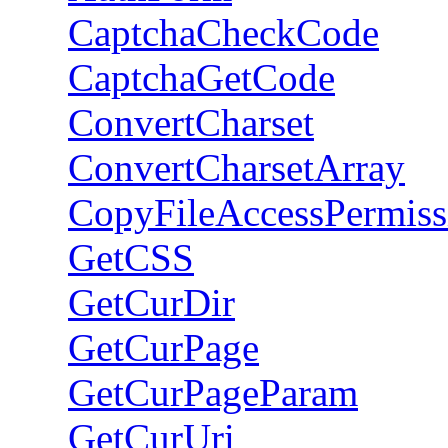
CaptchaCheckCode
CaptchaGetCode
ConvertCharset
ConvertCharsetArray
CopyFileAccessPermiss
GetCSS
GetCurDir
GetCurPage
GetCurPageParam
GetCurUri