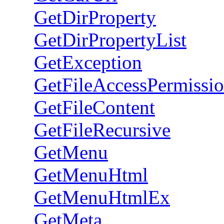
GetDirProperty
GetDirPropertyList
GetException
GetFileAccessPermissi
GetFileContent
GetFileRecursive
GetMenu
GetMenuHtml
GetMenuHtmlEx
GetMeta