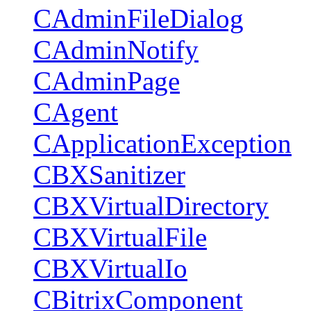
CAdminFileDialog
CAdminNotify
CAdminPage
CAgent
CApplicationException
CBXSanitizer
CBXVirtualDirectory
CBXVirtualFile
CBXVirtualIo
CBitrixComponent