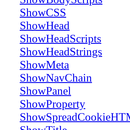
ShowCSS
ShowHead
ShowHeadScripts
ShowHeadStrings
ShowMeta
ShowNavChain
ShowPanel
ShowProperty
ShowSpreadCookieH
ShowTitle