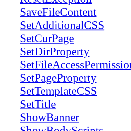
SaveFileContent
SetAdditionalCSS
SetCurPage
SetDirProperty
SetFileAccessPermissio
SetPageProperty
SetTemplateCSS
SetTitle
ShowBanner
ShowBodyScripts