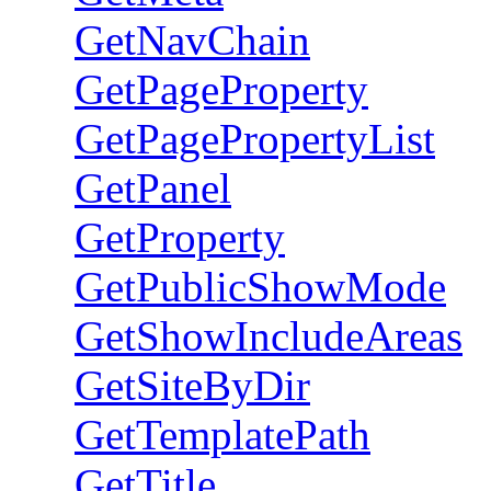
GetNavChain
GetPageProperty
GetPagePropertyList
GetPanel
GetProperty
GetPublicShowMode
GetShowIncludeAreas
GetSiteByDir
GetTemplatePath
GetTitle