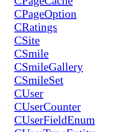
CPageCache
CPageOption
CRatings
CSite
CSmile
CSmileGallery
CSmileSet
CUser
CUserCounter
CUserFieldEnum