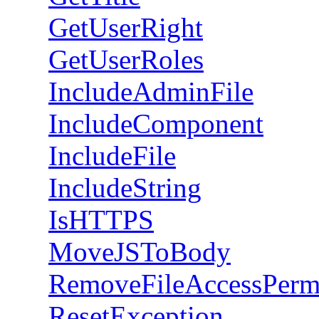
GetUserRight
GetUserRoles
IncludeAdminFile
IncludeComponent
IncludeFile
IncludeString
IsHTTPS
MoveJSToBody
RemoveFileAccessPerm
ResetException